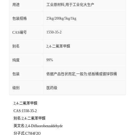
用途
工业原材料,用于工业化大生产
25kg/200kg/5kg/1kg
包装规格
1550-35-2
CAS编号
别名
2,4-二氟苯甲醛
99%
纯度
包装
依据产品性状而定,一般为:纸板桶或镀锌铁桶
级别
医药级
2,4-二氟苯甲醛
CAS:1550-35-2
别名:2,4-二氟苯甲醛
英文名:2,4-Difluorobenzaldehyde
分子式:C7H4F2O