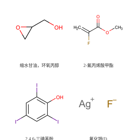
缩水甘油，环氧丙醇
2-氟丙烯酸甲酯
2,4,6-三碘苯酚
氟化银(I)