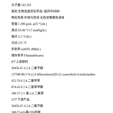
分子量:142.103
类别:生物及医药化学品>医药中间体>
物化性质:外观与性状:无色至略黄色液体
密度:1.299 g/mL at25 °C(lit.)
沸点:65-66 °C17 mmHg(lit.)
熔点:2-3 °C(lit.)
闪点:131 °F
折射率:n20/D1.498(lit.)
储存条件:Flammablesarea
8个上游原料
56456-47-4 2,4-二氟苄醇
127598-80-5 N-(2,4-difluorobenzyl)N-(2-cyanoethyl)-4-methylaniline
452-76-6 2,4-二氟甲苯
874-42-0 2.4-二氯苯甲醛
348-57-2 1-溴-2,4-二氟苯
23个下游产品
56456-47-4 2,4-二氟苄醇
348-25-4 6-氟(1H)吲唑