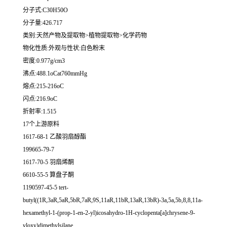
分子式:C30H50O
分子量:426.717
类别:天然产物及提取物>植物提取物>化学药物
物化性质:外观与性状:白色粉末
密度:0.977g/cm3
沸点:488.1oCat760mmHg
熔点:215-216oC
闪点:216.9oC
折射率:1.515
17个上游原料
1617-68-1 乙酸羽扇醇酯
199665-79-7
1617-70-5 羽扇烯酮
6610-55-5 算盘子酮
1190597-45-5 tert-
butyl((1R,3aR,5aR,5bR,7aR,9S,11aR,11bR,13aR,13bR)-3a,5a,5b,8,8,11a-
hexamethyl-1-(prop-1-en-2-yl)icosahydro-1H-cyclopenta[a]chrysene-9-
yloxy)dimethylsilane