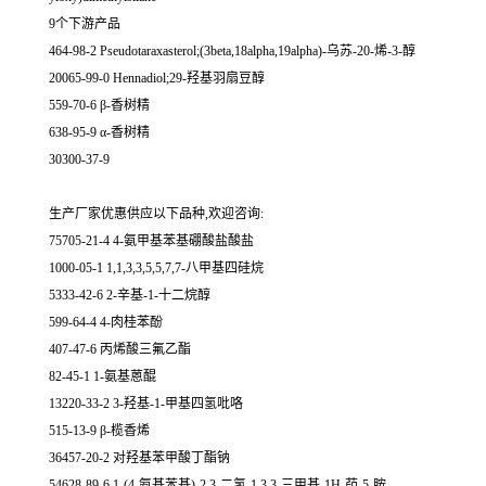
9个下游产品
464-98-2 Pseudotaraxasterol;(3beta,18alpha,19alpha)-乌苏-20-烯-3-醇
20065-99-0 Hennadiol;29-羟基羽扇豆醇
559-70-6 β-香树精
638-95-9 α-香树精
30300-37-9
生产厂家优惠供应以下品种,欢迎咨询:
75705-21-4 4-氨甲基苯基硼酸盐酸盐
1000-05-1 1,1,3,3,5,5,7,7-八甲基四硅烷
5333-42-6 2-辛基-1-十二烷醇
599-64-4 4-肉桂苯酚
407-47-6 丙烯酸三氟乙酯
82-45-1 1-氨基蒽醌
13220-33-2 3-羟基-1-甲基四氢吡咯
515-13-9 β-榄香烯
36457-20-2 对羟基苯甲酸丁酯钠
54628-89-6 1-(4-氨基苯基)-2,3-二氢-1,3,3-三甲基-1H-茚-5-胺