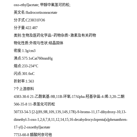
oxo-ethyl]acetate; 甲醇中氟氢可的松;
英文名:fludrocortisoneacetate
分子式:C23H31FO6
分子量:422.487
类别:生物及医药化学品>药物杂质>激素及有关药物
物化性质:外观与性状:结晶固体
密度:1.3g/cm3
沸点:575.1oCat760mmHg
熔点:233-234°C
闪点:301.6oC
折射率:1.563
7个上游原料
4383-30-6 21-乙酰氧基-9Β,11Β-环氧-17Alpha-羟基孕甾-4-烯-3,20-二酮
566-35-8 11-表氢化可的松
50733-54-5 [2-[(8S,9R,10S,13S,14S,17R)-9-bromo-11,17-dihydroxy-10,13-
dimethyl-3-oxo-1,2,6,7,8,11,12,14,15,16-decahydrocyclopenta[a]phenanthren-
17-yl]-2-oxoethyl]acetate
7753-60-8 醋酸阿奈可他