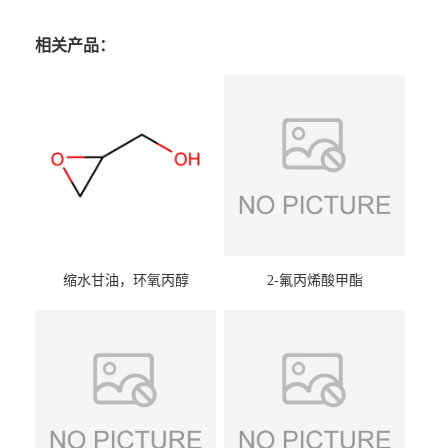
相关产品：
缩水甘油，环氧丙醇
2-氟丙烯酸甲酯