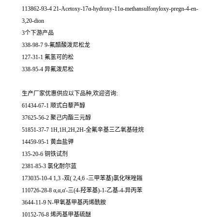
113862-93-4 21-Acetoxy-17α-hydroxy-11α-methansulfonyloxy-pregn-4-en-
3,20-dion
3个下游产品
338-98-7 9-氟醋酸泼尼松龙
127-31-1 氟氢可的松
338-95-4 异氟泼尼松
生产厂家优惠供应以下品种,欢迎咨询:
61434-67-1 顺式白藜芦醇
37625-56-2 聚己内酯三元醇
51851-37-7 1H,1H,2H,2H-全氟辛基三乙氧基硅烷
14459-95-1 黄血盐钾
135-20-6 铜铁试剂
2381-85-3 氯化耐尔蓝
173035-10-4 1,3 -双( 2,4,6 -三甲苯基)氯化咪唑鎓
110726-28-8 α,α,α'-三(4-羟苯基)-1-乙基-4-异丙苯
3644-11-9 N-甲氧基甲基丙烯酰胺
10152-76-8 烯丙基甲基硫醚