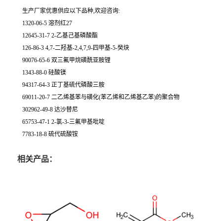
生产厂家优惠供应以下品种,欢迎咨询:
1320-06-5 溶剂红27
12645-31-7 2-乙基己基磷酸酯
126-86-3 4,7-二羟基-2,4,7,9-四甲基-5-癸炔
90076-65-6 双三氟甲烷磺酰亚胺锂
1343-88-0 硅酸镁
94317-64-3 正丁基硫代磷酸三胺
69011-20-7 二乙烯基苯与磺化(苯乙烯和乙烯基乙苯)的聚合物
302962-49-8 达沙替尼
65753-47-1 2-氯-3-三氟甲基吡啶
7783-18-8 硫代硫酸铵
相关产品：