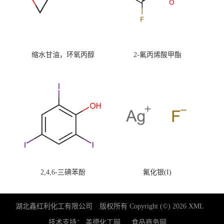
缩水甘油，环氧丙醇
2-氟丙烯酸甲酯
2,4,6-三碘苯酚
氟化银(I)
湖北鑫红利化工有限公司
版权所有 Copyright (©) 2026
XML
技术支持：
盖德化工网
食品商务网