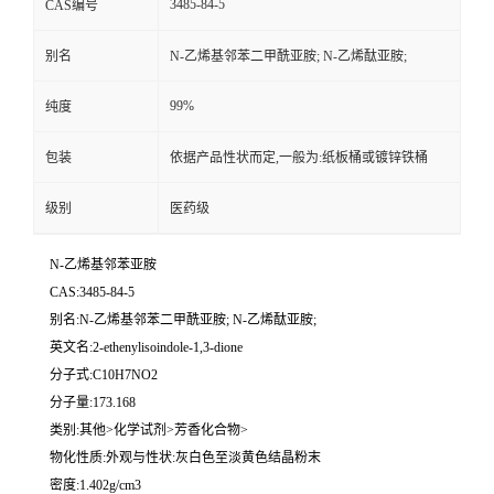
3485-84-5
CAS编号
别名
N-乙烯基邻苯二甲酰亚胺; N-乙烯酞亚胺;
99%
纯度
包装
依据产品性状而定,一般为:纸板桶或镀锌铁桶
级别
医药级
N-乙烯基邻苯亚胺
CAS:3485-84-5
别名:N-乙烯基邻苯二甲酰亚胺; N-乙烯酞亚胺;
英文名:2-ethenylisoindole-1,3-dione
分子式:C10H7NO2
分子量:173.168
类别:其他>化学试剂>芳香化合物>
物化性质:外观与性状:灰白色至淡黄色结晶粉末
密度:1.402g/cm3