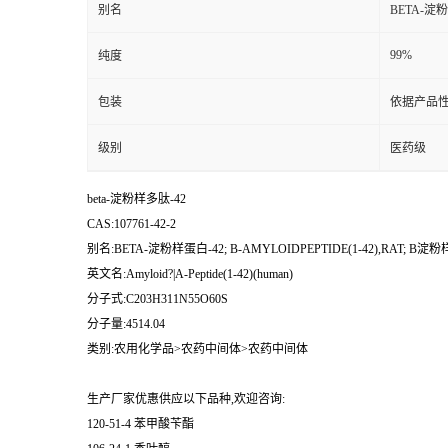
别名
BETA-淀粉样
99%
纯度
包装
依据产品性
级别
医药级
beta-淀粉样多肽-42
CAS:107761-42-2
别名:BETA-淀粉样蛋白-42; Β-AMYLOIDPEPTIDE(1-42),RAT; Β淀粉
英文名:Amyloid?|A-Peptide(1-42)(human)
分子式:C203H311N55O60S
分子量:4514.04
类别:农用化学品>农药中间体>农药中间体
生产厂家优惠供应以下品种,欢迎咨询:
120-51-4 苯甲酸苄酯