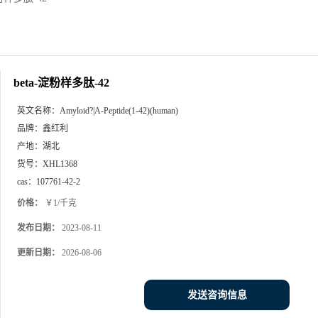
beta-淀粉样多肽-42
英文名称：
Amyloid?|A-Peptide(1-42)(human)
品牌：
鑫红利
产地：
湖北
货号：
XHL1368
cas：
107761-42-2
价格：
￥1/千克
发布日期：
2023-08-11
更新日期：
2026-08-06
发送咨询信息