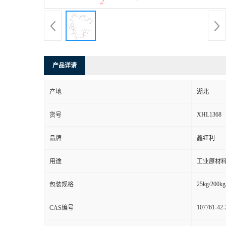
产品详请
产地
湖北
XHL1368
货号
品牌
鑫红利
用途
工业原材料
25kg/200kg
包装规格
107761-42-
CAS编号