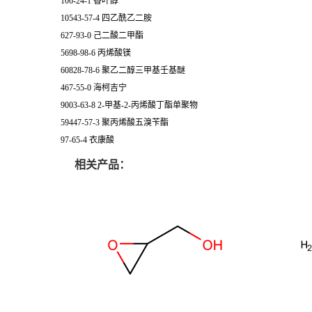
106-24-1 香叶醇
10543-57-4 四乙酰乙二胺
627-93-0 己二酸二甲酯
5698-98-6 丙烯酸镁
60828-78-6 聚乙二醇三甲基壬基醚
467-55-0 海柯吉宁
9003-63-8 2-甲基-2-丙烯酸丁酯单聚物
59447-57-3 聚丙烯酸五溴苄酯
97-65-4 衣康酸
相关产品：