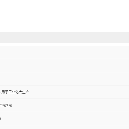
,用于工业化大生产
/5kg/1kg
2