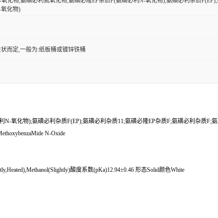
-氧化物;氨磺必利氮氧化物;氨磺必隆EP杂质F(氨磺必利N-氧化物);氨磺必利杂质F(EP)
-氧化物)
状而定,一般为:纸板桶或镀锌铁桶
-氧化物);氨磺必利杂质F(EP);氨磺必利杂质11;氨磺必隆EP杂质F;氨磺必利杂质F;氨
-MethoxybenzaMide N-Oxide
eated),Methanol(Slightly)酸度系数(pKa)12.94±0.46 形态Solid颜色White