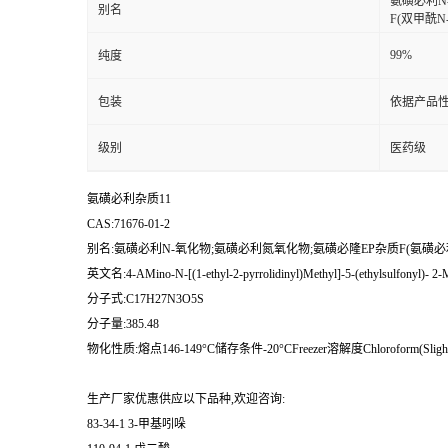
氨磺必利N
别名
F(双甲酰N
99%
纯度
包装
依据产品性
级别
医药级
氨磺必利杂质11
CAS:71676-01-2
别名:氨磺必利N-氧化物;氨磺必利氮氧化物;氨磺必隆EP杂质F(氨磺必利N
英文名:4-AMino-N-[(1-ethyl-2-pyrrolidinyl)Methyl]-5-(ethylsulfonyl)- 2
分子式:C17H27N3O5S
分子量:385.48
物化性质:熔点146-149°C储存条件-20°CFreezer溶解度Chloroform(Slightly,H
生产厂家优惠供应以下品种,欢迎咨询:
83-34-1 3-甲基吲哚