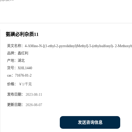
氨磺必利杂质11
英文名称：
4-AMino-N-[(1-ethyl-2-pyrrolidinyl)Methyl]-5-(ethylsulfonyl)- 2-Methox
品牌：
鑫红利
产地：
湖北
货号：
XHL1440
cas：
71676-01-2
价格：
￥1/千克
发布日期：
2023-08-11
更新日期：
2026-08-07
发送咨询信息