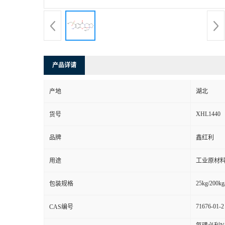
产品详请
产地
湖北
XHL1440
货号
品牌
鑫红利
用途
工业原材料
25kg/200kg
包装规格
71676-01-2
CAS编号