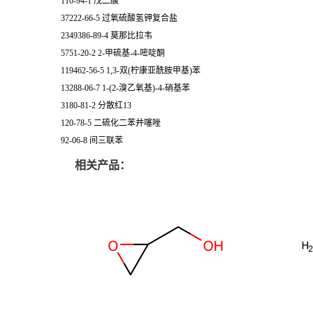
110-94-1 戊二酸
37222-66-5 过氧硫酸氢钾复合盐
2349386-89-4 莫那比拉韦
5751-20-2 2-甲硫基-4-嘧啶酮
119462-56-5 1,3-双(柠康亚酰胺甲基)苯
13288-06-7 1-(2-溴乙氧基)-4-硝基苯
3180-81-2 分散红13
120-78-5 二硫化二苯并噻唑
92-06-8 间三联苯
相关产品：