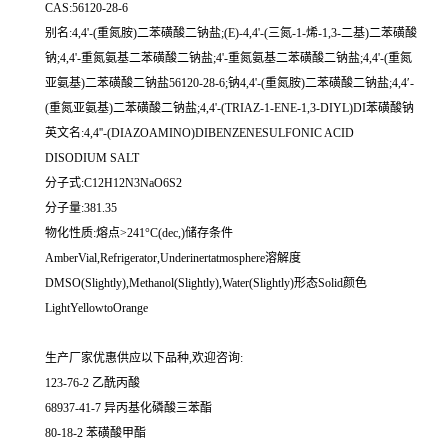
CAS:56120-28-6
别名:4,4'-(重氮胺)二苯磺酸二钠盐;(E)-4,4'-(三氮-1-烯-1,3-二基)二苯磺酸
钠;4,4'-重氮氨基二苯磺酸二钠盐;4'-重氮氨基二苯磺酸二钠盐;4,4'-(重氮
亚氨基)二苯磺酸二钠盐56120-28-6;钠4,4'-(重氮胺)二苯磺酸二钠盐;4,4′-
(重氮亚氨基)二苯磺酸二钠盐;4,4'-(TRIAZ-1-ENE-1,3-DIYL)DI苯磺酸钠
英文名:4,4''-(DIAZOAMINO)DIBENZENESULFONIC ACID
DISODIUM SALT
分子式:C12H12N3NaO6S2
分子量:381.35
物化性质:熔点>241°C(dec,)储存条件
AmberVial,Refrigerator,Underinertatmosphere溶解度
DMSO(Slightly),Methanol(Slightly),Water(Slightly)形态Solid颜色
LightYellowtoOrange
生产厂家优惠供应以下品种,欢迎咨询:
123-76-2 乙酰丙酸
68937-41-7 异丙基化磷酸三苯酯
80-18-2 苯磺酸甲酯