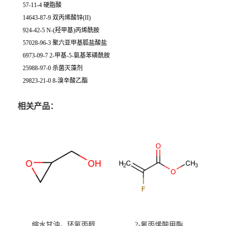
57-11-4 硬脂酸
14643-87-9 双丙烯酸锌(II)
924-42-5 N-(羟甲基)丙烯酰胺
57028-96-3 聚六亚甲基胍盐酸盐
6973-09-7 2-甲基-5-氨基苯磺酰胺
25988-97-0 杀菌灭藻剂
29823-21-0 8-溴辛酸乙酯
相关产品：
缩水甘油，环氧丙醇
2-氟丙烯酸甲酯