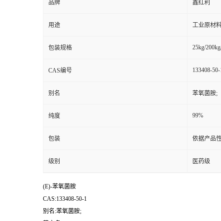
品牌
鑫红利
用途
工业原材料
25kg/200kg
包装规格
133408-50-
CAS编号
别名
苯氧菌胺;
99%
纯度
包装
依据产品性
级别
医药级
(E)-苯氧菌胺
CAS:133408-50-1
别名:苯氧菌胺;