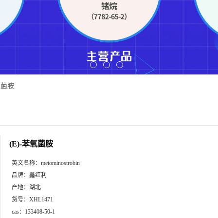
氧菌胺
(E)-苯氧菌胺
英文名称：
metominostrobin
品牌：
鑫红利
产地：
湖北
货号：
XHL1471
cas：
133408-50-1