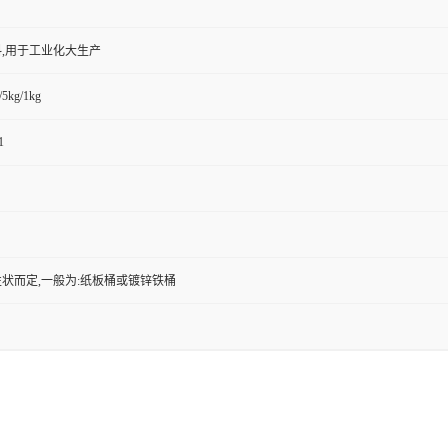
,用于工业化大生产
/5kg/1kg
1
状而定,一般为:纸板桶或镀锌铁桶