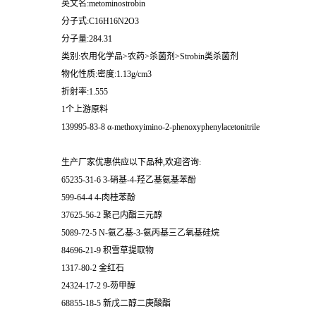
英文名:metominostrobin
分子式:C16H16N2O3
分子量:284.31
类别:农用化学品>农药>杀菌剂>Strobin类杀菌剂
物化性质:密度:1.13g/cm3
折射率:1.555
1个上游原料
139995-83-8 α-methoxyimino-2-phenoxyphenylacetonitrile
生产厂家优惠供应以下品种,欢迎咨询:
65235-31-6 3-硝基-4-羟乙基氨基苯酚
599-64-4 4-肉桂苯酚
37625-56-2 聚己内酯三元醇
5089-72-5 N-氨乙基-3-氨丙基三乙氧基硅烷
84696-21-9 积雪草提取物
1317-80-2 金红石
24324-17-2 9-芴甲醇
68855-18-5 新戊二醇二庚酸酯