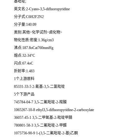
基吡啶;
英文名:2-Cyano-3,5-difluoropyridine
分子式:C6H2F2N2
分子量:140.09
类别:其他>化学试剂>卤化物>
物化性质:密度:1.36g/cm3
沸点:187.8oCat760mmHg
熔点:32-34°C
闪点:67.4oC
折射率:1.483
1个上游原料
85331-33-5 2-氰基-3,5-二氯吡啶
5个下游产品
745784-04-7 3,5-二氟吡啶-2-羧酸
1065267-10-8 ethyl3,5-difluoropyridine-2-carboxylate
36057-45-1 3,5-二甲氧基-2-吡啶甲腈
780801-58-3 3,5-二氟吡啶-2-甲醛
1075756-90-9 1-(3,5-二氟吡啶-2-基)乙酮