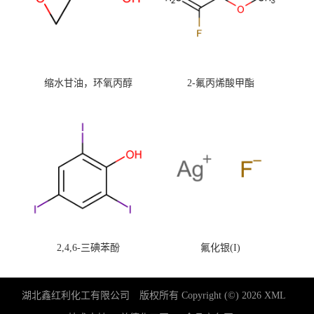
缩水甘油，环氧丙醇
2-氟丙烯酸甲酯
2,4,6-三碘苯酚
氟化银(I)
湖北鑫红利化工有限公司
版权所有 Copyright (©) 2026
XML