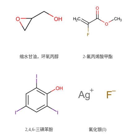
缩水甘油，环氧丙醇
2-氟丙烯酸甲酯
2,4,6-三碘苯酚
氟化银(I)