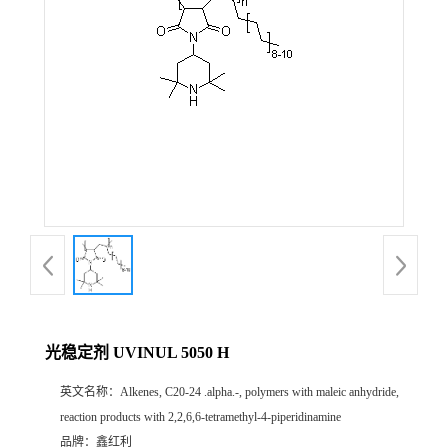
光稳定剂 UVINUL 5050 H
英文名称：
Alkenes, C20-24 .alpha.-, polymers with maleic anhydride,
reaction products with 2,2,6,6-tetramethyl-4-piperidinamine
品牌：
鑫红利