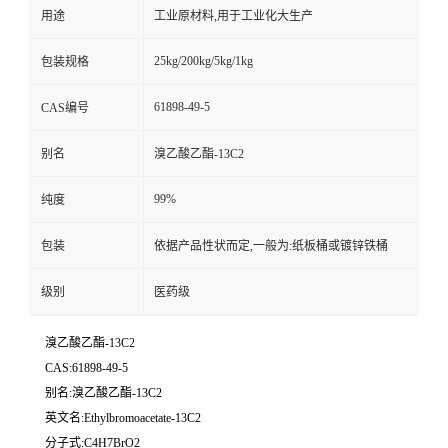
用途
工业原材料,用于工业化大生产
25kg/200kg/5kg/1kg
包装规格
61898-49-5
CAS编号
别名
溴乙酸乙酯-13C2
99%
纯度
包装
依据产品性状而定,一般为:纸板桶或镀锌铁桶
级别
医药级
溴乙酸乙酯-13C2
CAS:61898-49-5
别名:溴乙酸乙酯-13C2
英文名:Ethylbromoacetate-13C2
分子式:C4H7BrO2