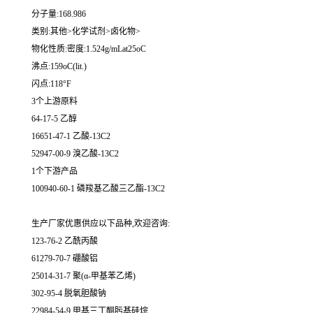
分子量:168.986
类别:其他>化学试剂>卤化物>
物化性质:密度:1.524g/mLat25oC
沸点:159oC(lit.)
闪点:118°F
3个上游原料
64-17-5 乙醇
16651-47-1 乙酸-13C2
52947-00-9 溴乙酸-13C2
1个下游产品
100940-60-1 磷羧基乙酸三乙酯-13C2
生产厂家优惠供应以下品种,欢迎咨询:
123-76-2 乙酰丙酸
61279-70-7 硼酸铝
25014-31-7 聚(α-甲基苯乙烯)
302-95-4 脱氧胆酸钠
22984-54-9 甲基三丁酮肟基硅烷