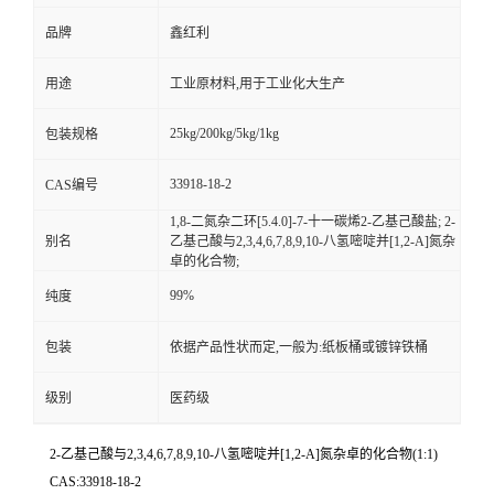
品牌
鑫红利
用途
工业原材料,用于工业化大生产
25kg/200kg/5kg/1kg
包装规格
33918-18-2
CAS编号
1,8-二氮杂二环[5.4.0]-7-十一碳烯2-乙基己酸盐; 2-
别名
乙基己酸与2,3,4,6,7,8,9,10-八氢嘧啶并[1,2-A]氮杂
卓的化合物;
99%
纯度
包装
依据产品性状而定,一般为:纸板桶或镀锌铁桶
级别
医药级
2-乙基己酸与2,3,4,6,7,8,9,10-八氢嘧啶并[1,2-A]氮杂卓的化合物(1:1)
CAS:33918-18-2