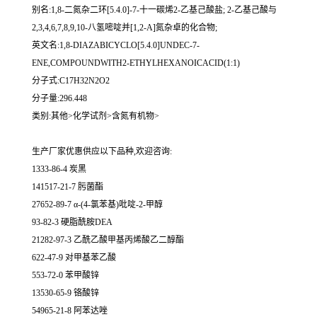
别名:1,8-二氮杂二环[5.4.0]-7-十一碳烯2-乙基己酸盐; 2-乙基己酸与
2,3,4,6,7,8,9,10-八氢嘧啶并[1,2-A]氮杂卓的化合物;
英文名:1,8-DIAZABICYCLO[5.4.0]UNDEC-7-
ENE,COMPOUNDWITH2-ETHYLHEXANOICACID(1:1)
分子式:C17H32N2O2
分子量:296.448
类别:其他>化学试剂>含氮有机物>
生产厂家优惠供应以下品种,欢迎咨询:
1333-86-4 炭黑
141517-21-7 肟菌酯
27652-89-7 α-(4-氯苯基)吡啶-2-甲醇
93-82-3 硬脂酰胺DEA
21282-97-3 乙酰乙酸甲基丙烯酸乙二醇酯
622-47-9 对甲基苯乙酸
553-72-0 苯甲酸锌
13530-65-9 铬酸锌
54965-21-8 阿苯达唑