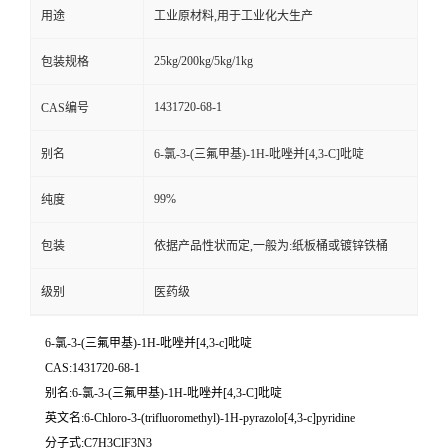
用途
工业原材料,用于工业化大生产
25kg/200kg/5kg/1kg
包装规格
1431720-68-1
CAS编号
别名
6-氯-3-(三氟甲基)-1H-吡唑并[4,3-C]吡啶
99%
纯度
包装
依据产品性状而定,一般为:纸板桶或镀锌铁桶
级别
医药级
6-氯-3-(三氟甲基)-1H-吡唑并[4,3-c]吡啶
CAS:1431720-68-1
别名:6-氯-3-(三氟甲基)-1H-吡唑并[4,3-C]吡啶
英文名:6-Chloro-3-(trifluoromethyl)-1H-pyrazolo[4,3-c]pyridine
分子式:C7H3ClF3N3