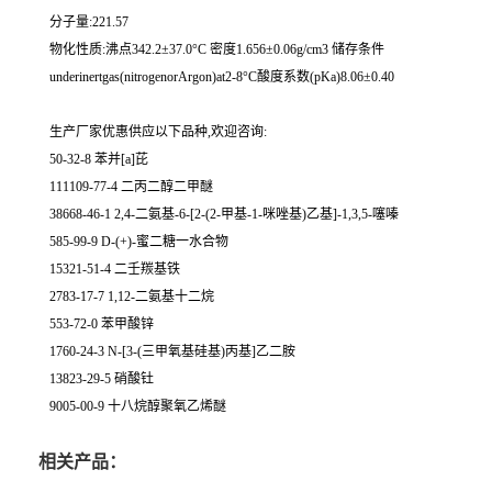
分子量:221.57
物化性质:沸点342.2±37.0°C 密度1.656±0.06g/cm3 储存条件
underinertgas(nitrogenorArgon)at2-8°C酸度系数(pKa)8.06±0.40
生产厂家优惠供应以下品种,欢迎咨询:
50-32-8 苯并[a]芘
111109-77-4 二丙二醇二甲醚
38668-46-1 2,4-二氨基-6-[2-(2-甲基-1-咪唑基)乙基]-1,3,5-噻嗪
585-99-9 D-(+)-蜜二糖一水合物
15321-51-4 二壬羰基铁
2783-17-7 1,12-二氨基十二烷
553-72-0 苯甲酸锌
1760-24-3 N-[3-(三甲氧基硅基)丙基]乙二胺
13823-29-5 硝酸钍
9005-00-9 十八烷醇聚氧乙烯醚
相关产品：