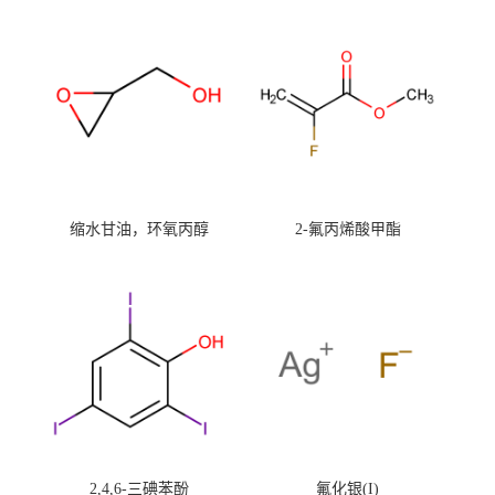
缩水甘油，环氧丙醇
2-氟丙烯酸甲酯
2,4,6-三碘苯酚
氟化银(I)