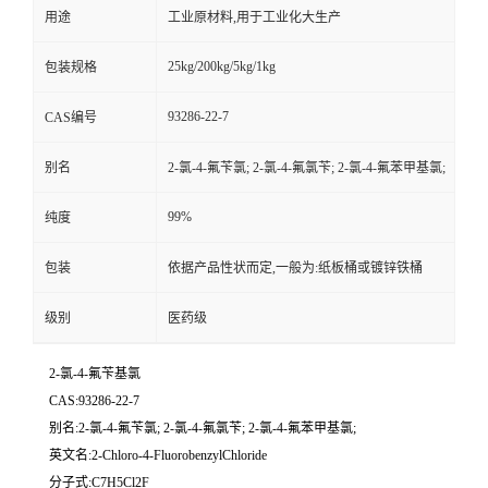
用途
工业原材料,用于工业化大生产
25kg/200kg/5kg/1kg
包装规格
93286-22-7
CAS编号
别名
2-氯-4-氟苄氯; 2-氯-4-氟氯苄; 2-氯-4-氟苯甲基氯;
99%
纯度
包装
依据产品性状而定,一般为:纸板桶或镀锌铁桶
级别
医药级
2-氯-4-氟苄基氯
CAS:93286-22-7
别名:2-氯-4-氟苄氯; 2-氯-4-氟氯苄; 2-氯-4-氟苯甲基氯;
英文名:2-Chloro-4-FluorobenzylChloride
分子式:C7H5Cl2F