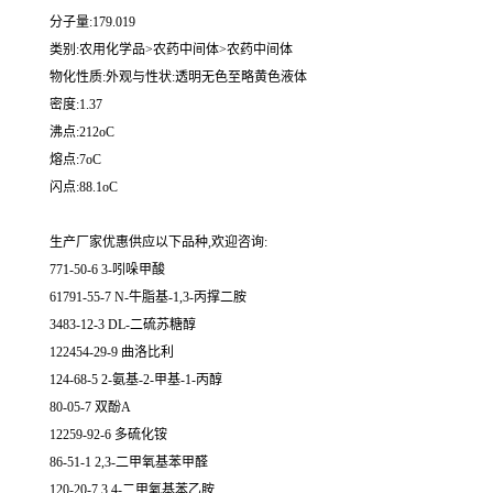
分子量:179.019
类别:农用化学品>农药中间体>农药中间体
物化性质:外观与性状:透明无色至略黄色液体
密度:1.37
沸点:212oC
熔点:7oC
闪点:88.1oC
生产厂家优惠供应以下品种,欢迎咨询:
771-50-6 3-吲哚甲酸
61791-55-7 N-牛脂基-1,3-丙撑二胺
3483-12-3 DL-二硫苏糖醇
122454-29-9 曲洛比利
124-68-5 2-氨基-2-甲基-1-丙醇
80-05-7 双酚A
12259-92-6 多硫化铵
86-51-1 2,3-二甲氧基苯甲醛
120-20-7 3,4-二甲氧基苯乙胺