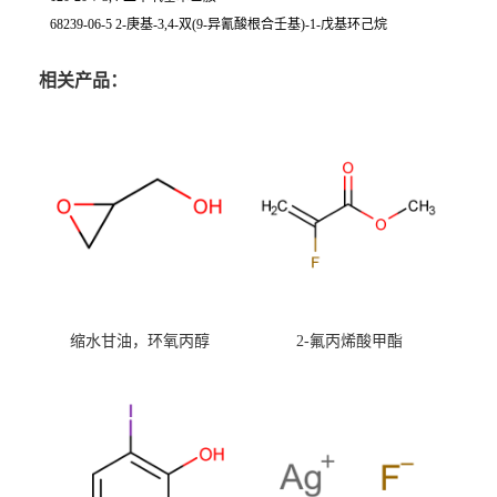
68239-06-5 2-庚基-3,4-双(9-异氰酸根合壬基)-1-戊基环己烷
相关产品：
缩水甘油，环氧丙醇
2-氟丙烯酸甲酯