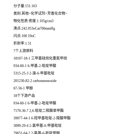
分子量:151.163
类别:其他>化学试剂>芳香化合物>
物化性质:密度:1.105g/cm3
沸点:242.053oCat760mmHg
闪点:100.19oC
折射率:1.51
7个上游原料
18107-18-1 三甲基硅烷化重氮甲烷
934-60-1 6-甲基-2-吡啶甲酸
5315-25-3 2-溴-6-甲基吡啶
201230-82-2 carbonmonoxide
67-56-1 甲醇
18个下游产品
934-60-1 6-甲基-2-吡啶甲酸
7170-36-7 2,6-吡啶二羧酸单甲酯
39977-44-1 6-羟甲基吡啶-2-羧酸甲酯
3099-29-4 2-氯甲基-6-甲基吡啶
79651-64-2 2-氨基-6-吡啶甲醇