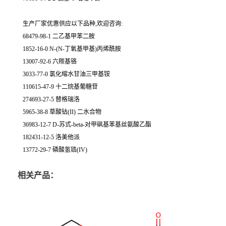
生产厂家优惠供应以下品种,欢迎咨询:
68479-98-1 二乙基甲苯二胺
1852-16-0 N-(N-丁氧基甲基)丙烯酰胺
13007-92-6 六羰基铬
3033-77-0 氯化缩水甘油三甲基铵
110615-47-9 十二烷基葡糖苷
274693-27-5 替格瑞洛
5965-38-8 草酸钴(II) 二水合物
36983-12-7 D-苏式-beta-对甲砜基苯基丝氨酸乙酯
182431-12-5 洛美他派
13772-29-7 磷酸氢锆(IV)
相关产品：