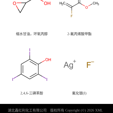
缩水甘油，环氧丙醇
2-氟丙烯酸甲酯
2,4,6-三碘苯酚
氟化银(I)
湖北鑫红利化工有限公司
版权所有 Copyright (©) 2026
XML