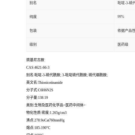
别名
吡啶-3-硫
99%
纯度
包装
依据产品性
级别
医药级
巯基尼古胺
CAS:4621-66-3
别名:吡啶-3-硫代酰胺; 3-吡啶硫代酰胺; 硫代烟酰胺;
英文名:Thionicotinamide
分子式:C6H6N2S
分子量:138.19
类别:生物及医药化学品>医药中间体>
物化性质:密度:1.265g/cm3
沸点:278.9oCat760mmHg
熔点:185-190°C