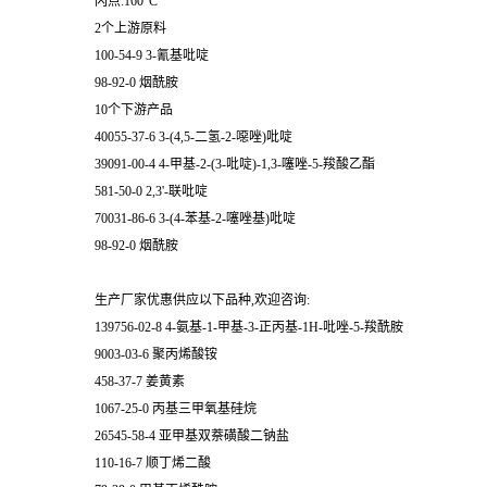
闪点:160°C
2个上游原料
100-54-9 3-氰基吡啶
98-92-0 烟酰胺
10个下游产品
40055-37-6 3-(4,5-二氢-2-噁唑)吡啶
39091-00-4 4-甲基-2-(3-吡啶)-1,3-噻唑-5-羧酸乙酯
581-50-0 2,3'-联吡啶
70031-86-6 3-(4-苯基-2-噻唑基)吡啶
98-92-0 烟酰胺
生产厂家优惠供应以下品种,欢迎咨询:
139756-02-8 4-氨基-1-甲基-3-正丙基-1H-吡唑-5-羧酰胺
9003-03-6 聚丙烯酸铵
458-37-7 姜黄素
1067-25-0 丙基三甲氧基硅烷
26545-58-4 亚甲基双萘磺酸二钠盐
110-16-7 顺丁烯二酸