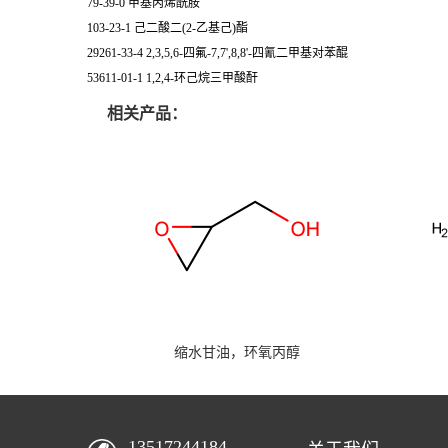
79-39-0 甲基丙烯酰胺
103-23-1 己二酸二(2-乙基己)酯
29261-33-4 2,3,5,6-四氟-7,7',8,8'-四氰二甲基对苯醌
53611-01-1 1,2,4-环己烷三甲酸酐
相关产品：
缩水甘油，环氧丙醇
13517244184