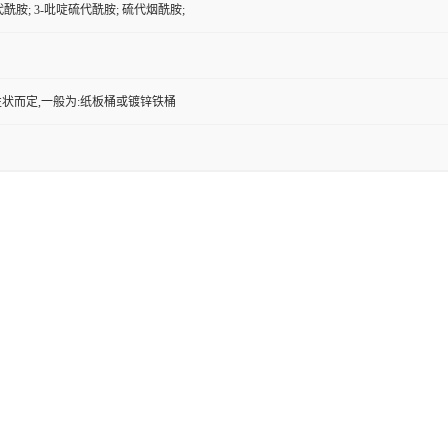
代酰胺; 3-吡啶硫代酰胺; 硫代烟酰胺;
状而定,一般为:纸板桶或镀锌铁桶