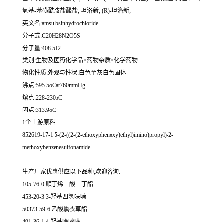
氧基-苯磺酰胺盐酸盐; 坦洛新; (R)-坦洛新;
英文名:amsulosinhydrochloride
分子式:C20H28N2O5S
分子量:408.512
类别:生物及医药化学品>药物杂质>化学药物
物化性质:外观与性状:白色至灰白色固体
沸点:595.5oCat760mmHg
熔点:228-230oC
闪点:313.9oC
1个上游原料
852619-17-1 5-(2-((2-(2-ethoxyphenoxy)ethyl)imino)propyl)-2-
methoxybenzenesulfonamide
生产厂家优惠供应以下品种,欢迎咨询:
105-76-0 顺丁烯二酸二丁酯
453-20-3 3-羟基四氢呋喃
50373-59-6 乙酸熏衣草酯
491-36-1 4-羟基喹唑啉