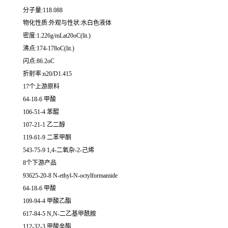
分子量:118.088
物化性质:外观与性状:水白色液体
密度:1.226g/mLat20oC(lit.)
沸点:174-178oC(lit.)
闪点:86.2oC
折射率:n20/D1.415
17个上游原料
64-18-6 甲酸
106-51-4 苯醌
107-21-1 乙二醇
119-61-9 二苯甲酮
543-75-9 1,4-二氧杂-2-己烯
8个下游产品
93625-20-8 N-ethyl-N-octylformamide
64-18-6 甲酸
109-94-4 甲酸乙酯
617-84-5 N,N-二乙基甲酰胺
112-32-3 甲酸辛酯