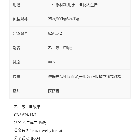
用途
工业原材料,用于工业化大生产
25kg/200kg/5kg/1kg
包装规格
629-15-2
CAS编号
别名
乙二醇二甲酸;
99%
纯度
包装
依据产品性状而定,一般为:纸板桶或镀锌铁桶
级别
医药级
乙二醇二甲酸酯
CAS:629-15-2
别名:乙二醇二甲酸;
英文名:2-formyloxyethylformate
分子式:C4H6O4