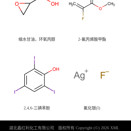
缩水甘油，环氧丙醇
2-氟丙烯酸甲酯
2,4,6-三碘苯酚
氟化银(I)
湖北鑫红利化工有限公司
版权所有 Copyright (©) 2026
XML