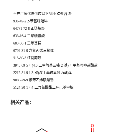
生产厂家优惠供应以下品种,欢迎咨询:
936-49-2 2-苯基咪唑啉
64771-72-8 正链烷烃
638-16-4 三聚硫氰酸
603-36-1 三苯基锑
6792-31-0 六氟丙烯三聚体
515-69-5 红没药醇
3945-69-5 4-(4,6-二甲氧基三嗪-2-基)-4-甲基吗啉盐酸盐
2212-81-9 1,3-双(叔丁基过氧异丙基)苯
9080-79-9 聚苯乙烯磺酸钠
5124-30-1 4,4-二异氰酸酯二环己基甲烷
相关产品：