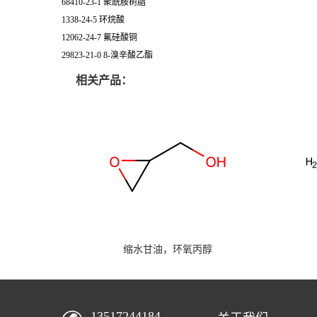
68410-23-1 聚酰胺树脂
1338-24-5 环烷酸
12062-24-7 氟硅酸铜
29823-21-0 8-溴辛酸乙酯
相关产品：
缩水甘油，环氧丙醇
13517244184