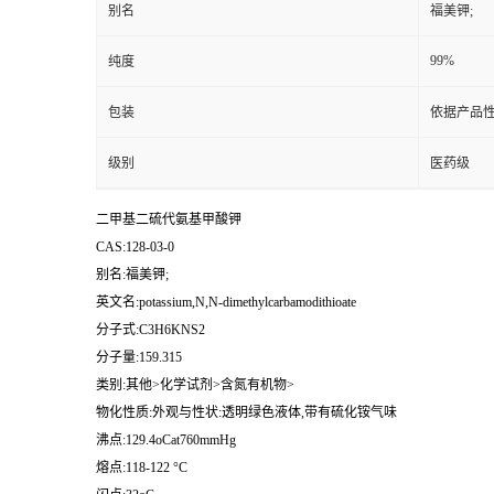
别名
福美钾;
99%
纯度
包装
依据产品性
级别
医药级
二甲基二硫代氨基甲酸钾
CAS:128-03-0
别名:福美钾;
英文名:potassium,N,N-dimethylcarbamodithioate
分子式:C3H6KNS2
分子量:159.315
类别:其他>化学试剂>含氮有机物>
物化性质:外观与性状:透明绿色液体,带有硫化铵气味
沸点:129.4oCat760mmHg
熔点:118-122 °C