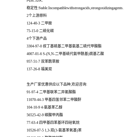
闪点:32oC
稳定性:Stable.Incompatiblewithstrongacids,strongoxidizingagents.
2个上游原料
124-40-3 二甲胺
75-15-0 二硫化碳
4个下游产品
3304-97-0 叔丁基硫基二甲基氨基二硫代甲酸酯
4007-01-6 S-(N,N-二甲基硫代氨甲酰基)巯基乙酸
957-51-7 双苯酰草胺
137-26-8 福美双
生产厂家优惠供应以下品种,欢迎咨询:
91-97-4 二甲基联苯二异氰酸酯
11070-44-3 甲基四氢邻苯二甲酸酐
104-10-9 4-氨基苯乙醇
56525-42-9 碳酸甲丙酯
77-63-4 四甲基四苯基环四硅氧烷
10526-07-5 1,3-双(3-氨基苯氧基)苯