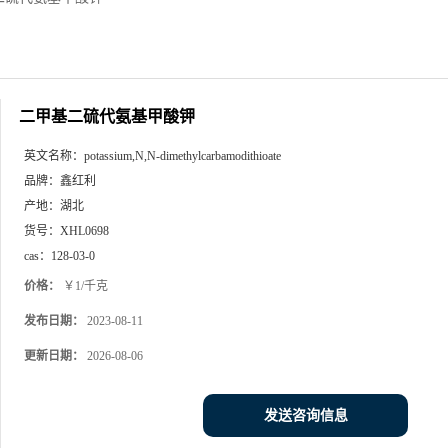
二甲基二硫代氨基甲酸钾
英文名称：
potassium,N,N-dimethylcarbamodithioate
品牌：
鑫红利
产地：
湖北
货号：
XHL0698
cas：
128-03-0
价格：
￥1/千克
发布日期：
2023-08-11
更新日期：
2026-08-06
发送咨询信息