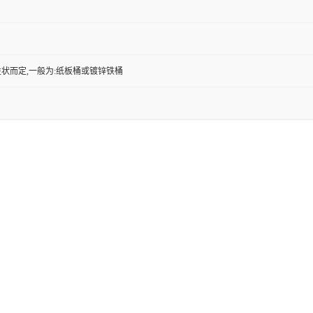
状而定,一般为:纸板桶或镀锌铁桶