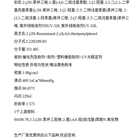
别名:2-(2H-苯并三唑-2-基)-4,6-二叔戊基苯酚; 2-[2-羟基-3,5-二(1,1-二甲
基丙基苯基)]-2H-苯并三唑; 2-(2'-羟基-3',5'-二特戊基苯基)苯并三唑; 2-
(3,5-二叔戊基-2-羟苯基)苯并三唑; 2-(2'-羟基-3',5'-二叔戊基苯基)苯并三
唑; 紫外线吸收剂THUV-328; 紫外线吸收剂UV-328;
英文名:2-(2H-Benzotriazol-2-yl)-4,6-ditertpentylphenol
分子式:C22H29N3O
分子量:351.485
类别:催化剂及助剂>助剂>塑料橡胶助剂>UV光稳定剂
物化性质:外观与性状:略淡黄色粉末
密度:1.08g/cm3
沸点:469.1oCat760mmHg
熔点:80-83°C
闪点:229oC
折射率:1.575
1个上游原料
94109-79-2 2-(2H-苯并三氮唑-2-基)-4,6-双(叔戊基)苯酚N-氧化物
生产厂家优惠供应以下品种,欢迎咨询: