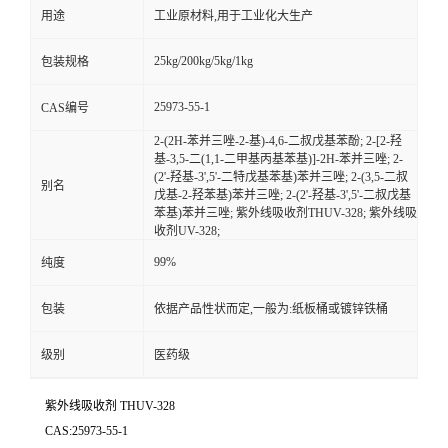
用途
工业原材料,用于工业化大生产
25kg/200kg/5kg/1kg
包装规格
25973-55-1
CAS编号
2-(2H-苯并三唑-2-基)-4,6-二叔戊基苯酚; 2-[2-羟
基-3,5-二(1,1-二甲基丙基苯基)]-2H-苯并三唑; 2-
(2'-羟基-3',5'-二特戊基苯基)苯并三唑; 2-(3,5-二叔
别名
戊基-2-羟苯基)苯并三唑; 2-(2'-羟基-3',5'-二叔戊基
苯基)苯并三唑; 紫外线吸收剂THUV-328; 紫外线吸
收剂UV-328;
99%
纯度
包装
依据产品性状而定,一般为:纸板桶或镀锌铁桶
级别
医药级
紫外线吸收剂 THUV-328
CAS:25973-55-1