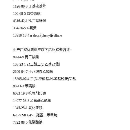
1126-80-3 丁基硫基苯
100-68-5 茴香硫醚
4316-42-1 N-丁基咪唑
334-56-5 1-氟癸
13910-18-4 n-decyl(phenyl)sulfane
生产厂家优惠供应以下品种,欢迎咨询:
99-14-9 丙三羧酸
103-23-1 己二酸二(2-乙基己)酯
2190-04-7 十八烷胺乙酸酯
15305-07-4 三(N-亚硝基-N-苯基羟胺)铝盐
98-11-3 苯磺酸
6683-19-8 抗氧剂1010
14077-58-8 乙氧基乙酰氯
1345-25-1 氧化亚铁
620-92-8 4,4'-二羟基二苯甲烷
7722-88-5 焦磷酸钠