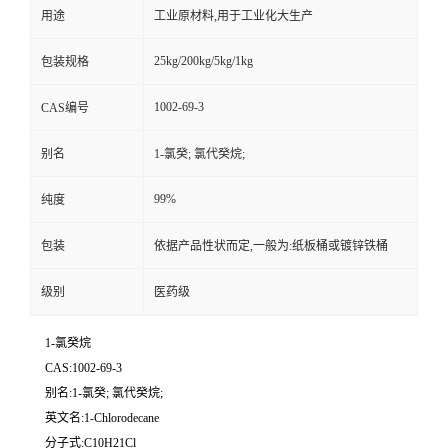
用途
工业原材料,用于工业化大生产
25kg/200kg/5kg/1kg
包装规格
1002-69-3
CAS编号
别名
1-氯癸; 氯代癸烷;
99%
纯度
包装
依据产品性状而定,一般为:纸板桶或镀锌铁桶
级别
医药级
1-氯癸烷
CAS:1002-69-3
别名:1-氯癸; 氯代癸烷;
英文名:1-Chlorodecane
分子式:C10H21Cl