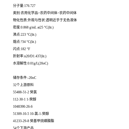
分子量:176.727
类别:农用化学品>农药中间体>农药中间体
物化性质:外观与性状:透明近乎于无色液体
密度:0.868 g/mL at25 °C(lit.)
沸点:223 °C(lit.)
熔点:?34 °C(lit.)
闪点:182 °F
折射率:n20/D1.437(lit.)
水溶解性:0.01g/L(20oC)
储存条件:-20oC
32个上游原料
55488-51-2 癸氯
112-30-1 1-癸醇
1048390-26-6
51309-10-5 10-氯-1-癸醇
41233-29-8 癸基甲烷磺酸酯
54个下游产品