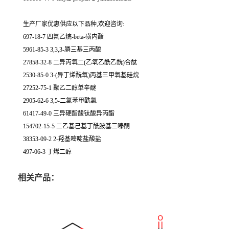
生产厂家优惠供应以下品种,欢迎咨询:
697-18-7 四氟乙烷-beta-磺内酯
5961-85-3 3,3,3-膦三基三丙酸
27858-32-8 二异丙氧二(乙氧乙酰乙酰)合酞
2530-85-0 3-(异丁烯酰氧)丙基三甲氧基硅烷
27252-75-1 聚乙二醇单辛醚
2905-62-6 3,5-二氯苯甲酰氯
61417-49-0 三异硬酯酸钛酸异丙酯
154702-15-5 二乙基己基丁酰胺基三嗪酮
38353-09-2 2-羟基嘧啶盐酸盐
497-06-3 丁烯二醇
相关产品：