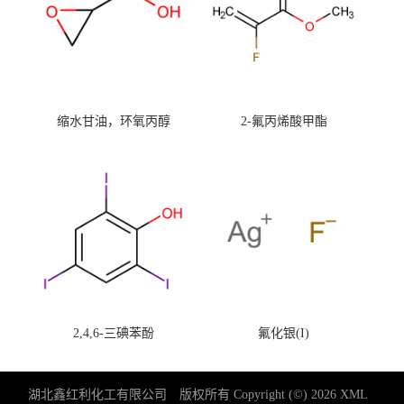
缩水甘油，环氧丙醇
2-氟丙烯酸甲酯
2,4,6-三碘苯酚
氟化银(I)
湖北鑫红利化工有限公司
版权所有 Copyright (©) 2026
XML