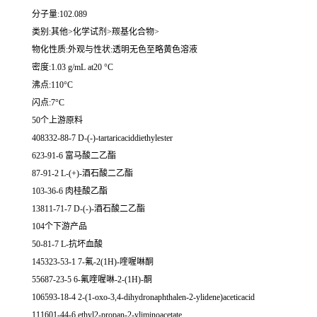
分子量:102.089
类别:其他>化学试剂>羰基化合物>
物化性质:外观与性状:透明无色至略黄色溶液
密度:1.03 g/mL at20 °C
沸点:110°C
闪点:7°C
50个上游原料
408332-88-7 D-(-)-tartaricaciddiethylester
623-91-6 富马酸二乙酯
87-91-2 L-(+)-酒石酸二乙酯
103-36-6 肉桂酸乙酯
13811-71-7 D-(-)-酒石酸二乙酯
104个下游产品
50-81-7 L-抗坏血酸
145323-53-1 7-氟-2(1H)-喹喔啉酮
55687-23-5 6-氟喹喔啉-2-(1H)-酮
106593-18-4 2-(1-oxo-3,4-dihydronaphthalen-2-ylidene)aceticacid
111601-44-6 ethyl2-propan-2-yliminoacetate