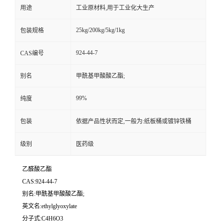
用途
工业原材料,用于工业化大生产
25kg/200kg/5kg/1kg
包装规格
924-44-7
CAS编号
别名
甲酰基甲酸酸乙酯;
99%
纯度
包装
依据产品性状而定,一般为:纸板桶或镀锌铁桶
级别
医药级
乙醛酸乙酯
CAS:924-44-7
别名:甲酰基甲酸酸乙酯;
英文名:ethylglyoxylate
分子式:C4H6O3