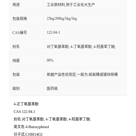
用途
工业原材料,用于工业化大生产
25kg/200kg/5kg/1kg
包装规格
122-94-1
CAS编号
别名
对丁氧基苯酚; 4-丁氧基苯酚; 4-羟基苯丁醚;
99%
纯度
包装
依据产品性状而定,一般为:纸板桶或镀锌铁桶
级别
医药级
4-正丁氧基苯酚
CAS:122-94-1
别名:对丁氧基苯酚; 4-丁氧基苯酚; 4-羟基苯丁醚;
英文名:4-Butoxyphenol
分子式:C10H14O2