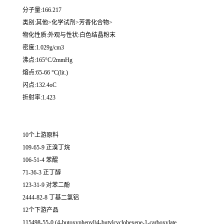
分子量:166.217
类别:其他>化学试剂>芳香化合物>
物化性质:外观与性状:白色结晶粉末
密度:1.029g/cm3
沸点:165°C/2mmHg
熔点:65-66 °C(lit.)
闪点:132.4oC
折射率:1.423
10个上游原料
109-65-9 正溴丁烷
106-51-4 苯醌
71-36-3 正丁醇
123-31-9 对苯二酚
2444-82-8 丁基二氯铝
12个下游产品
115498-55-0 (4-butoxyphenyl)4-butylcyclohexene-1-carboxylate