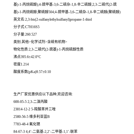
基)-1-丙烷硫醇);4-巯甲基-3,6-二硫杂-1,8-辛二硫醇;2,3-二硫代(2-巯
基)-1-丙烷硫醇;聚硫醇504;4-巯甲基-3,6-二硫杂-1,8-辛二硫醇(聚硫醇)
英文名:2,3-bis(2-sulfanylethylsulfanyl)propane-1-thiol
分子式:C7H16S5
分子量:260.527
类别:其他>化学试剂>含硫有机物>
物化性质:2,3-二硫代(2-巯基)-1-丙烷硫醇性质
沸点395.6±42.0°C
密度1.214
酸度系数(pKa)9.57±0.10
生产厂家优惠供应以下品种,欢迎咨询:
600-05-5 2,3-二溴丙酸
23814-12-2 5-羧酸苯并三唑
2580-56-5 维多利亚蓝B
7783-48-4 氟化锶
84-67-3 4,4’-二氨基-2,2’-二甲基-1,1’-联苯