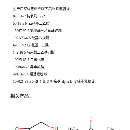
生产厂家优惠供应以下品种,欢迎咨询:
976-56-7 抗氧剂 1222
55-18-5 N-亚硝基二乙胺
15267-95-5 氯甲基三乙氧基硅烷
1071-73-4 5-羟基-2-戊酮
693-57-2 12-氨基十二酸
142-16-5 马来酸二乙基己酯
10025-65-7 二氯化铂
19766-89-3 异辛酸钠
491-36-1 4-羟基喹唑啉
107021-38-5 5-溴-4-氯-3-吲哚基-alpha-D-吡喃半乳糖苷
相关产品：