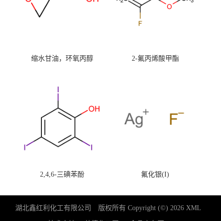
缩水甘油，环氧丙醇
2-氟丙烯酸甲酯
2,4,6-三碘苯酚
氟化银(I)
湖北鑫红利化工有限公司
版权所有 Copyright (©) 2026
XML