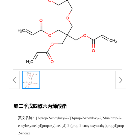
聚二季戊四醇六丙烯酸酯
英文名称：
[3-prop-2-enoyloxy-2-[[3-prop-2-enoyloxy-2,2-bis(prop-2-
enoyloxymethyl)propoxy]methyl]-2-(prop-2-enoyloxymethyl)propyl]prop-
2-enoate