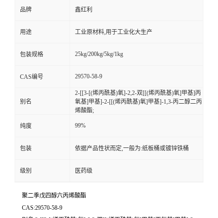
品牌
鑫红利
用途
工业原材料,用于工业化大生产
25kg/200kg/5kg/1kg
包装规格
29570-58-9
CAS编号
2-[[3-[(烯丙酰基)氧]-2,2-双[[(烯丙酰基)氧]甲基]丙
别名
氧基]甲基]-2-[[(烯丙酰基)氧]甲基]-1,3-丙二醇二丙
烯酸酯;
99%
纯度
包装
依据产品性状而定,一般为:纸板桶或镀锌铁桶
级别
医药级
聚二季戊四醇六丙烯酸酯
CAS:29570-58-9