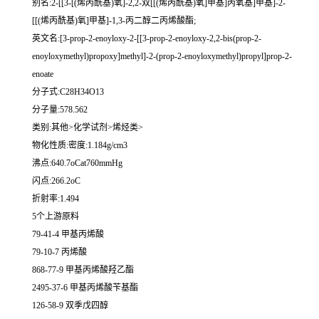
别名:2-[[3-[(烯丙酰基)氧]-2,2-双[[(烯丙酰基)氧]甲基]丙氧基]甲基]-2-
[[(烯丙酰基)氧]甲基]-1,3-丙二醇二丙烯酸酯;
英文名:[3-prop-2-enoyloxy-2-[[3-prop-2-enoyloxy-2,2-bis(prop-2-
enoyloxymethyl)propoxy]methyl]-2-(prop-2-enoyloxymethyl)propyl]prop-2-
enoate
分子式:C28H34O13
分子量:578.562
类别:其他>化学试剂>烯烃类>
物化性质:密度:1.184g/cm3
沸点:640.7oCat760mmHg
闪点:266.2oC
折射率:1.494
5个上游原料
79-41-4 甲基丙烯酸
79-10-7 丙烯酸
868-77-9 甲基丙烯酸羟乙酯
2495-37-6 甲基丙烯酸苄基酯
126-58-9 双季戊四醇