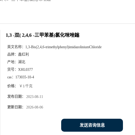
1,3 -双( 2,4,6 -三甲苯基)氯化咪唑鎓
英文名称：
1,3-Bis(2,4,6-trimethylphenyl)imidazoliniumChloride
品牌：
鑫红利
产地：
湖北
货号：
XHL0377
cas：
173035-10-4
价格：
￥1/千克
发布日期：
2023-08-11
更新日期：
2026-08-06
发送咨询信息