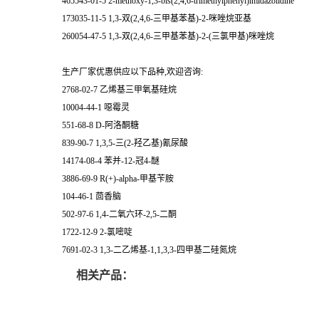
465543-01-5 2-methoxy-1,3-bis(2,4,6-trimethylphenyl)imidazolidine
173035-11-5 1,3-双(2,4,6-三甲基苯基)-2-咪唑烷亚基
260054-47-5 1,3-双(2,4,6-三甲基苯基)-2-(三氯甲基)咪唑烷
生产厂家优惠供应以下品种,欢迎咨询:
2768-02-7 乙烯基三甲氧基硅烷
10004-44-1 噁霉灵
551-68-8 D-阿洛酮糖
839-90-7 1,3,5-三(2-羟乙基)氰尿酸
14174-08-4 苯并-12-冠4-醚
3886-69-9 R(+)-alpha-甲基苄胺
104-46-1 茴香脑
502-97-6 1,4-二氧六环-2,5-二酮
1722-12-9 2-氯嘧啶
7691-02-3 1,3-二乙烯基-1,1,3,3-四甲基二硅氮烷
相关产品：