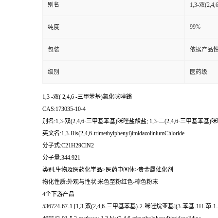
别名
1,3-双(2
99%
纯度
包装
依据产品性
级别
医药级
1,3 -双( 2,4,6 -三甲苯基)氯化咪唑鎓
CAS:173035-10-4
别名:1,3-双(2,4,6-三甲基苯基)咪唑盐酸盐; 1,3-二(2,4,6-三甲基苯基
英文名:1,3-Bis(2,4,6-trimethylphenyl)imidazoliniumChloride
分子式:C21H29ClN2
分子量:344.921
类别:生物及医药化学品>医药中间体>贵金属催化剂
物化性质:外观与性状:米色至粉红色-棕色粉末
4个下游产品
536724-67-1 [1,3-双(2,4,6-三甲基苯基)-2-咪唑烷亚基](3-苯基-1H-