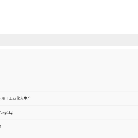
,用于工业化大生产
/5kg/1kg
4