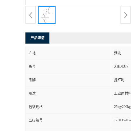
产品详请
产地
湖北
XHL0377
货号
品牌
鑫红利
用途
工业原材料
25kg/200kg
包装规格
173035-10-
CAS编号