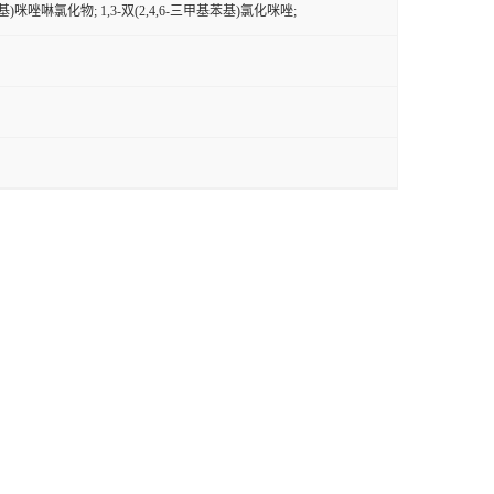
基苯基)咪唑啉氯化物; 1,3-双(2,4,6-三甲基苯基)氯化咪唑;