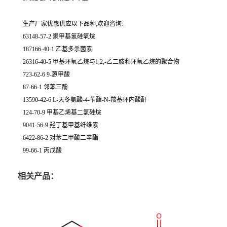
生产厂家优惠供应以下品种,欢迎咨询:
63148-57-2 聚甲基氢硅氧烷
187166-40-1 乙基多杀菌素
26316-40-5 甲基环氧乙烷与1,2,-乙二胺和环氧乙烷的聚合物
723-62-6 9-蒽甲酸
87-66-1 邻苯三酚
13590-42-6 L-天冬氨酸-4-苄酯-N-羧基环内酸酐
124-70-9 甲基乙烯基二氯硅烷
9041-56-9 羟丁基甲基纤维素
6422-86-2 对苯二甲酸二辛酯
99-66-1 丙戊酸
相关产品：