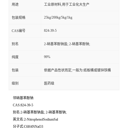
用途
工业原材料,用于工业化大生产
25kg/200kg/5kg/1kg
包装规格
824-39-5
CAS编号
别名
2-硝基苯酚钠盐; 2-硝基苯酚钠;
99%
纯度
包装
依据产品性状而定,一般为:纸板桶或镀锌铁桶
级别
医药级
邻硝基苯酚钠
CAS:824-39-5
别名:2-硝基苯酚钠盐; 2-硝基苯酚钠;
英文名:2-NitrophenolSodiumSal
分子式:C6H4NNaO3