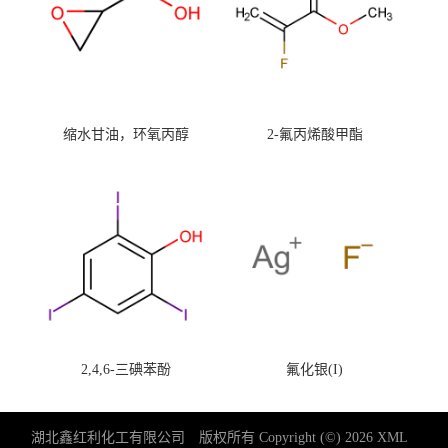
缩水甘油，环氧丙醇
2-氟丙烯酸甲酯
2,4,6-三碘苯酚
氟化银(I)
湖北鑫红利化工有限公司
版权所有 Copyright (©) 2026
XML