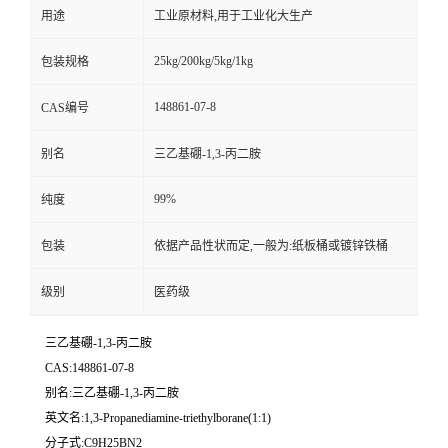
用途
工业原材料,用于工业化大生产
25kg/200kg/5kg/1kg
包装规格
148861-07-8
CAS编号
别名
三乙基硼-1,3-丙二胺
99%
纯度
包装
依据产品性状而定,一般为:纸板桶或镀锌铁桶
级别
医药级
三乙基硼-1,3-丙二胺
CAS:148861-07-8
别名:三乙基硼-1,3-丙二胺
英文名:1,3-Propanediamine-triethylborane(1:1)
分子式:C9H25BN2