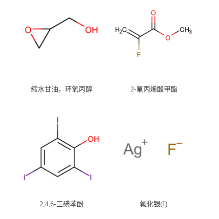
缩水甘油，环氧丙醇
2-氟丙烯酸甲酯
2,4,6-三碘苯酚
氟化银(I)