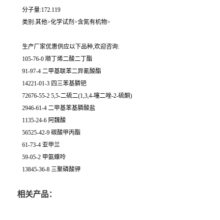
分子量:172.119
类别:其他>化学试剂>含氮有机物>
生产厂家优惠供应以下品种,欢迎咨询:
105-76-0 顺丁烯二酸二丁酯
91-97-4 二甲基联苯二异氰酸酯
14221-01-3 四三苯基膦钯
72676-55-2 5,5-二硫二(1,3,4-噻二唑-2-硫酮)
2946-61-4 二甲基苯基膦酸盐
1135-24-6 阿魏酸
56525-42-9 碳酸甲丙酯
61-73-4 亚甲兰
59-05-2 甲氨蝶呤
13845-36-8 三聚磷酸钾
相关产品：