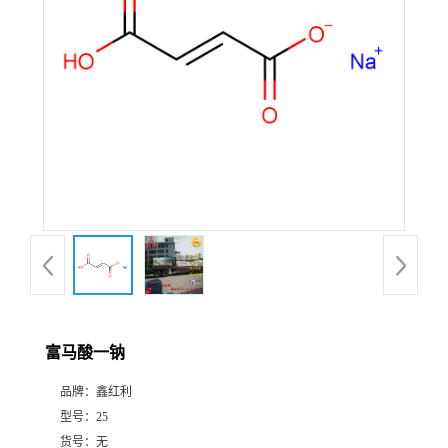
富马酸一钠
品牌：
鑫红利
型号：
25
货号：
无