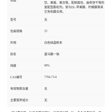
用途
饮、果酱、果冻等。配制面包、曲奇饼干等的
复配型膨松剂。常与DL-苹果酸、柠檬酸等其
它有机酸合用。
型号
无
25
包装规格
外观
白色结晶粉末
别名
富马酸一钠
99%
纯度
7704-73-6
CAS编号
有效物质含量
无
主要营养成分
无