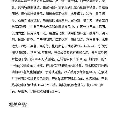
概述富马酸一钠又名富马酸钠、反丁烯二酸一钠。白色结晶粉末。无
臭，具有特殊的味道。由富马酸和氢氧化钠反应而制成单钠盐，再结晶
而得。用作酸味调味品，如粉末清凉饮料、水果罐头、冷食、果子酱
等，还用作合成树脂、媒染剂的合成原料。富马酸一钠作为一种新型的
防腐保鲜剂，主要用于水产品和肉糜类食品中，在国外（日本、韩国、
美国为主）应用较为广泛。用途富马酸一钠用作酸味剂、缓冲剂、调味
剂、抗氧化助剂。用于配制酒、清凉饮料、糖食制品、粉末果汁、水果
罐头、冷饮、果酱、果冻等。配制面包、曲奇饼Chemicalbook干等的复
配型膨松剂。常与DL-苹果酸、柠檬酸等其它有机酸合用。鉴别试验溶
解性溶于水。按OT-42方法测定。在试管中取试样50mg，加间苯二酚2
～3mg和硫酸lml，振摇，在130℃下加热5min后冷却。用水稀释至5ml后
滴加40%氢氧化钠溶液，使溶液碱化，冷却后用水稀释至10ml。在紫外
灯下可看到带绿的蓝色荧光。在0.5g试样中加水10rnl，煮沸溶解。在此
热溶液中加溴试液(TS-46)2～3滴。溴试液的颜色消失。按IT-28试验
钠，呈阳性。1/30水溶液PH值3～4。
相关产品：