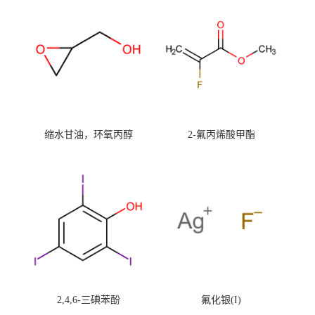
缩水甘油，环氧丙醇
2-氟丙烯酸甲酯
2,4,6-三碘苯酚
氟化银(I)