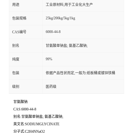
用途
工业原材料,用于工业化大生产
25kg/200kg/5kg/1kg
包装规格
6000-44-8
CAS编号
别名
甘氨酸单钠盐; 氨基乙酸钠;
99%
纯度
包装
依据产品性状而定,一般为:纸板桶或镀锌铁桶
级别
医药级
甘氨酸钠
CAS:6000-44-8
别名:甘氨酸单钠盐; 氨基乙酸钠;
英文名:SODIUMGLYCINATE
分子式:C2H4NNaO2