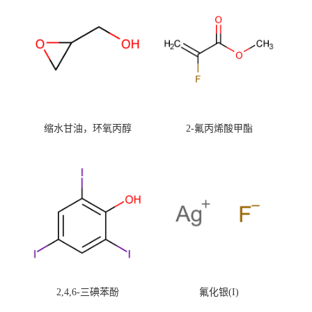
缩水甘油，环氧丙醇
2-氟丙烯酸甲酯
2,4,6-三碘苯酚
氟化银(I)