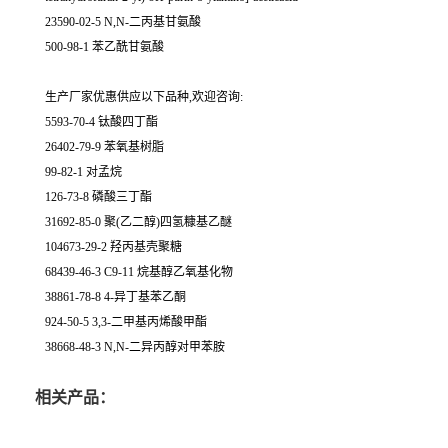
23590-02-5 N,N-二丙基甘氨酸
500-98-1 苯乙酰甘氨酸
生产厂家优惠供应以下品种,欢迎咨询:
5593-70-4 钛酸四丁酯
26402-79-9 苯氧基树脂
99-82-1 对孟烷
126-73-8 磷酸三丁酯
31692-85-0 聚(乙二醇)四氢糠基乙醚
104673-29-2 羟丙基壳聚糖
68439-46-3 C9-11 烷基醇乙氧基化物
38861-78-8 4-异丁基苯乙酮
924-50-5 3,3-二甲基丙烯酸甲酯
38668-48-3 N,N-二异丙醇对甲苯胺
相关产品：