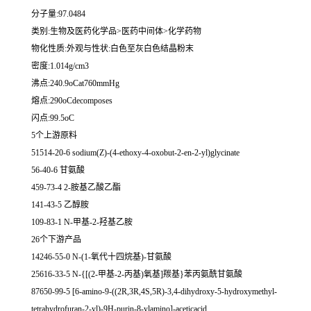
分子量:97.0484
类别:生物及医药化学品>医药中间体>化学药物
物化性质:外观与性状:白色至灰白色结晶粉末
密度:1.014g/cm3
沸点:240.9oCat760mmHg
熔点:290oCdecomposes
闪点:99.5oC
5个上游原料
51514-20-6 sodium(Z)-(4-ethoxy-4-oxobut-2-en-2-yl)glycinate
56-40-6 甘氨酸
459-73-4 2-胺基乙酸乙酯
141-43-5 乙醇胺
109-83-1 N-甲基-2-羟基乙胺
26个下游产品
14246-55-0 N-(1-氧代十四烷基)-甘氨酸
25616-33-5 N-{[(2-甲基-2-丙基)氧基]羰基}苯丙氨酰甘氨酸
87650-99-5 [6-amino-9-((2R,3R,4S,5R)-3,4-dihydroxy-5-hydroxymethyl-
tetrahydrofuran-2-yl)-9H-purin-8-ylamino]-aceticacid