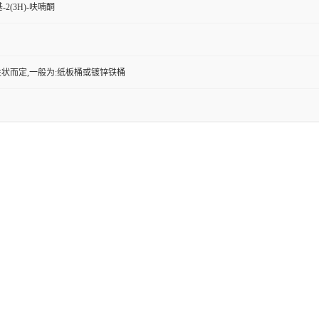
-2(3H)-呋喃酮
状而定,一般为:纸板桶或镀锌铁桶