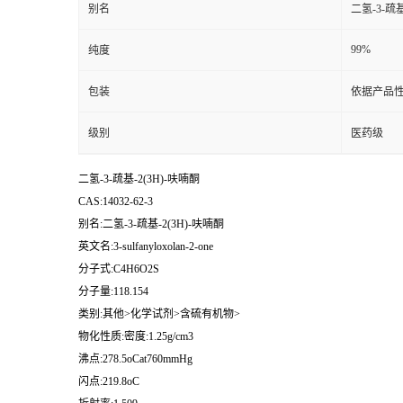
别名
二氢-3-疏基
99%
纯度
包装
依据产品性
级别
医药级
二氢-3-疏基-2(3H)-呋喃酮
CAS:14032-62-3
别名:二氢-3-疏基-2(3H)-呋喃酮
英文名:3-sulfanyloxolan-2-one
分子式:C4H6O2S
分子量:118.154
类别:其他>化学试剂>含硫有机物>
物化性质:密度:1.25g/cm3
沸点:278.5oCat760mmHg
闪点:219.8oC