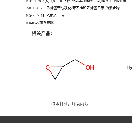
103404-75-7 (S)-4,5-二氢-2-(6-羟基苯并噻唑-2-基)噻唑-4-甲酸钠盐
69011-20-7 二乙烯基苯与磺化(苯乙烯和乙烯基乙苯)的聚合物
10543-57-4 四乙酰乙二胺
100-68-5 茴香硫醚
相关产品：
缩水甘油，环氧丙醇
13517244184