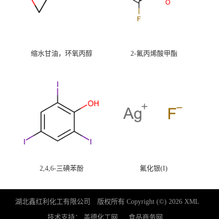
缩水甘油，环氧丙醇
2-氟丙烯酸甲酯
2,4,6-三碘苯酚
氟化银(I)
湖北鑫红利化工有限公司
版权所有 Copyright (©) 2026
XML
技术支持：
盖德化工网
食品商务网