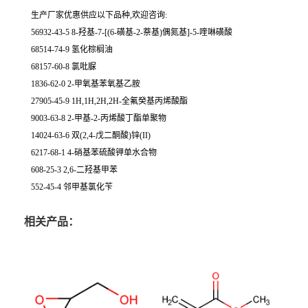
生产厂家优惠供应以下品种,欢迎咨询:
56932-43-5 8-羟基-7-[(6-磺基-2-萘基)偶氮基]-5-喹啉磺酸
68514-74-9 氢化棕榈油
68157-60-8 氯吡脲
1836-62-0 2-甲氧基苯氧基乙胺
27905-45-9 1H,1H,2H,2H-全氟癸基丙烯酸酯
9003-63-8 2-甲基-2-丙烯酸丁酯单聚物
14024-63-6 双(2,4-戊二酮酸)锌(II)
6217-68-1 4-硝基苯硫酸钾单水合物
608-25-3 2,6-二羟基甲苯
552-45-4 邻甲基氯化苄
相关产品：