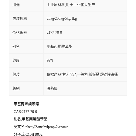
用途
工业原材料,用于工业化大生产
25kg/200kg/5kg/1kg
包装规格
2177-70-0
CAS编号
别名
甲基丙烯酸苯酯
99%
纯度
包装
依据产品性状而定,一般为:纸板桶或镀锌铁桶
级别
医药级
甲基丙烯酸苯酯
CAS:2177-70-0
别名:甲基丙烯酸苯酯
英文名:phenyl2-methylprop-2-enoate
分子式:C10H10O2