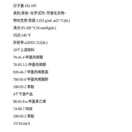
分子量:162.185
类别:其他>化学试剂>芳香化合物>
物化性质:密度:1.052 g/mL at25 °C(lit.)
沸点:95-100 °C16 mmHg(lit.)
闪点:140 °F
折射率:n20/D1.512(lit.)
10个上游原料
79-41-4 甲基丙烯酸
78-85-3 2-甲基丙烯醛
920-46-7 甲基丙烯酰氯
760-93-0 甲基丙烯酸酐
108-95-2 苯酚
4个下游产品
98-83-9 α-甲基苯乙烯
74-99-7 丙炔
108-95-2 苯酚
15719-64-9