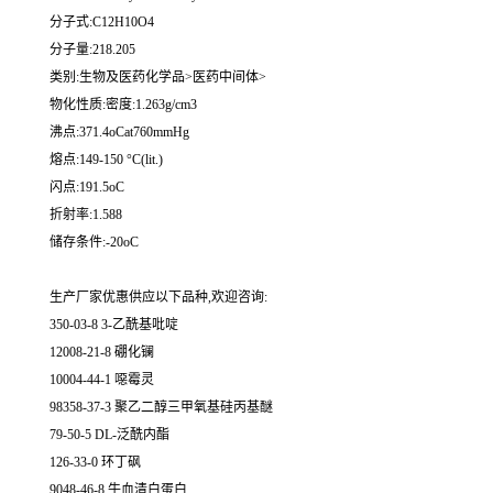
分子式:C12H10O4
分子量:218.205
类别:生物及医药化学品>医药中间体>
物化性质:密度:1.263g/cm3
沸点:371.4oCat760mmHg
熔点:149-150 °C(lit.)
闪点:191.5oC
折射率:1.588
储存条件:-20oC
生产厂家优惠供应以下品种,欢迎咨询:
350-03-8 3-乙酰基吡啶
12008-21-8 硼化镧
10004-44-1 噁霉灵
98358-37-3 聚乙二醇三甲氧基硅丙基醚
79-50-5 DL-泛酰内酯
126-33-0 环丁砜
9048-46-8 牛血清白蛋白