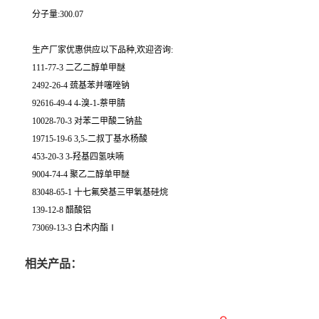
分子量:300.07
生产厂家优惠供应以下品种,欢迎咨询:
111-77-3 二乙二醇单甲醚
2492-26-4 巯基苯并噻唑钠
92616-49-4 4-溴-1-萘甲腈
10028-70-3 对苯二甲酸二钠盐
19715-19-6 3,5-二叔丁基水杨酸
453-20-3 3-羟基四氢呋喃
9004-74-4 聚乙二醇单甲醚
83048-65-1 十七氟癸基三甲氧基硅烷
139-12-8 醋酸铝
73069-13-3 白术内酯Ⅰ
相关产品：