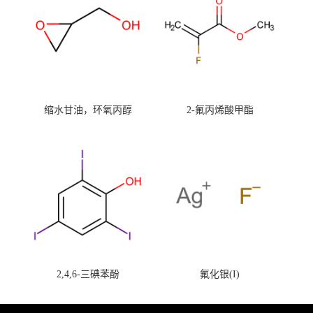
缩水甘油，环氧丙醇
2-氟丙烯酸甲酯
2,4,6-三碘苯酚
氟化银(I)