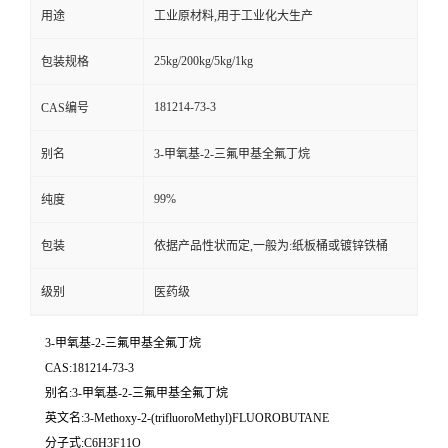
用途
工业原材料,用于工业化大生产
25kg/200kg/5kg/1kg
包装规格
181214-73-3
CAS编号
别名
3-甲氧基-2-三氟甲基全氟丁烷
99%
纯度
包装
依据产品性状而定,一般为:纸板桶或镀锌铁桶
级别
医药级
3-甲氧基-2-三氟甲基全氟丁烷
CAS:181214-73-3
别名:3-甲氧基-2-三氟甲基全氟丁烷
英文名:3-Methoxy-2-(trifluoroMethyl)FLUOROBUTANE
分子式:C6H3F11O