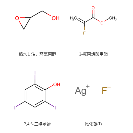
缩水甘油，环氧丙醇
2-氟丙烯酸甲酯
2,4,6-三碘苯酚
氟化银(I)