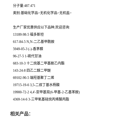
分子量:487.471
类别:基础化学品>无机化学品>无机盐>
生产厂家优惠供应以下品种,欢迎咨询:
13189-98-5 福多斯坦
617-84-5 N,N-二乙基甲酰胺
5949-05-3 (-)-香茅醛
96-27-5 1-硫代甘油
683-10-3 十二烷基二甲基胺乙内酯
143-24-8 四乙二醇二甲醚
69102-90-5 端羟基聚丁二烯
19715-19-6 3,5-二叔丁基水杨酸
19900-72-2 4,4'-亚甲基双(6-甲基-2-乙基苯胺)
4369-14-6 3-三甲氧基硅烷丙烯酸丙脂
相关产品：