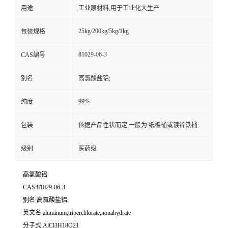
用途
工业原材料,用于工业化大生产
25kg/200kg/5kg/1kg
包装规格
81029-06-3
CAS编号
别名
高氯酸盐铝;
99%
纯度
包装
依据产品性状而定,一般为:纸板桶或镀锌铁桶
级别
医药级
高氯酸铝
CAS:81029-06-3
别名:高氯酸盐铝;
英文名:aluminum,triperchlorate,nonahydrate
分子式:AlCl3H18O21