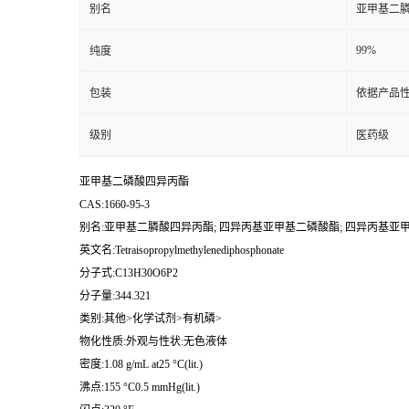
别名
亚甲基二膦
99%
纯度
包装
依据产品性
级别
医药级
亚甲基二磷酸四异丙酯
CAS:1660-95-3
别名:亚甲基二膦酸四异丙酯; 四异丙基亚甲基二磷酸酯; 四异丙基亚
英文名:Tetraisopropylmethylenediphosphonate
分子式:C13H30O6P2
分子量:344.321
类别:其他>化学试剂>有机磷>
物化性质:外观与性状:无色液体
密度:1.08 g/mL at25 °C(lit.)
沸点:155 °C0.5 mmHg(lit.)