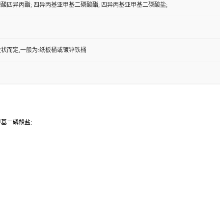
酸四异丙酯; 四异丙基亚甲基二磷酸酯; 四异丙基亚甲基二磷酸盐;
状而定,一般为:纸板桶或镀锌铁桶
甲基二磷酸盐;