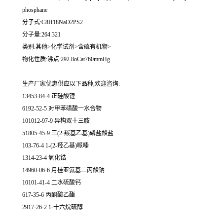
phosphane
分子式:C8H18NaO2PS2
分子量:264.321
类别:其他>化学试剂>含硫有机物>
物化性质:沸点:292.8oCat760mmHg
生产厂家优惠供应以下品种,欢迎咨询:
13453-84-4 正硅酸锂
6192-52-5 对甲苯磺酸一水合物
101012-97-9 异构双十三胺
51805-45-9 三(2-羰基乙基)磷盐酸盐
103-76-4 1-(2-羟乙基)哌嗪
1314-23-4 氧化锆
14960-06-6 月桂亚氨基二丙酸钠
10101-41-4 二水硫酸钙
617-35-6 丙酮酸乙酯
2917-26-2 1-十六烷硫醇