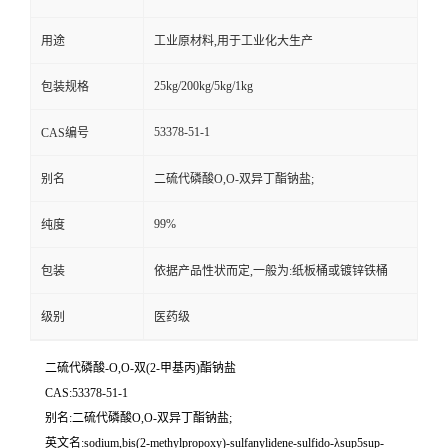
用途
工业原材料,用于工业化大生产
25kg/200kg/5kg/1kg
包装规格
53378-51-1
CAS编号
别名
二硫代磷酸O,O-双异丁酯钠盐;
99%
纯度
包装
依据产品性状而定,一般为:纸板桶或镀锌铁桶
级别
医药级
二硫代磷酸-O,O-双(2-甲基丙)酯钠盐
CAS:53378-51-1
别名:二硫代磷酸O,O-双异丁酯钠盐;
英文名:sodium,bis(2-methylpropoxy)-sulfanylidene-sulfido-λsup5sup-