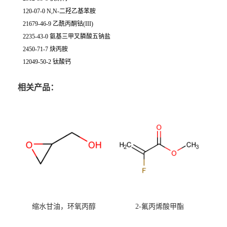
120-07-0 N,N-二羟乙基苯胺
21679-46-9 乙酰丙酮钴(III)
2235-43-0 氨基三甲叉膦酸五钠盐
2450-71-7 炔丙胺
12049-50-2 钛酸钙
相关产品：
缩水甘油，环氧丙醇
2-氟丙烯酸甲酯