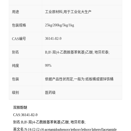
用途
工业原材料,用于工业化大生产
25kg/200kg/5kg/1kg
包装规格
36141-82-9
CAS编号
别名
Β,Β'-双(4-乙酰胺基苯氧基)乙醚; 地芬尼泰;
99%
纯度
包装
依据产品性状而定,一般为:纸板桶或镀锌铁桶
级别
医药级
双胺酚醚
CAS:36141-82-9
别名:Β,Β'-双(4-乙酰胺基苯氧基)乙醚; 地芬尼泰;
英文名:N-[4-[2-[2-(4-acetamidophenoxy)ethoxy]ethoxy]phenyl]acetamide