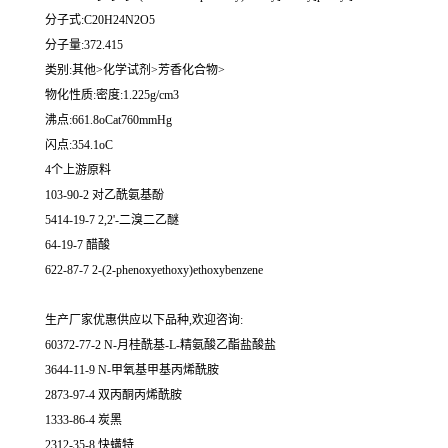
分子式:C20H24N2O5
分子量:372.415
类别:其他>化学试剂>芳香化合物>
物化性质:密度:1.225g/cm3
沸点:661.8oCat760mmHg
闪点:354.1oC
4个上游原料
103-90-2 对乙酰氨基酚
5414-19-7 2,2'-二溴二乙醚
64-19-7 醋酸
622-87-7 2-(2-phenoxyethoxy)ethoxybenzene
生产厂家优惠供应以下品种,欢迎咨询:
60372-77-2 N-月桂酰基-L-精氨酸乙酯盐酸盐
3644-11-9 N-甲氧基甲基丙烯酰胺
2873-97-4 双丙酮丙烯酰胺
1333-86-4 炭黑
2312-35-8 快螨特