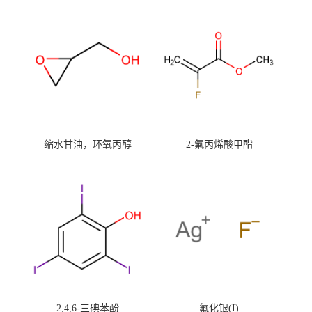
缩水甘油，环氧丙醇
2-氟丙烯酸甲酯
2,4,6-三碘苯酚
氟化银(I)