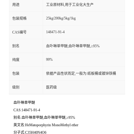
用途
工业原材料,用于工业化大生产
25kg/200kg/5kg/1kg
包装规格
148471-91-4
CAS编号
别名
血卟啉单甲醚;血卟啉单甲醚,≥95%
99%
纯度
包装
依据产品性状而定,一般为:纸板桶或镀锌铁桶
级别
医药级
血卟啉单甲醚
CAS:148471-91-4
别名:血卟啉单甲醚;血卟啉单甲醚,≥95%
英文名:HeMatoporphyrin MonoMethyl ether
分子式:C35H40N4O6