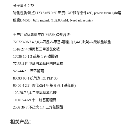
分子量:612.72
物化性质:沸点1123.6±65.0 °C 密度1.287储存条件4°C, protect from light溶
解度DMSO : 62.5 mg/mL (102.00 mM; Need ultrasonic)
生产厂家优惠供应以下品种,欢迎咨询:
720720-96-7 4,5,6,7-四氢-5-甲基-噻唑并[5,4-C]吡啶-2-羧酸盐酸盐
1516-27-4 烯丙基三甲基氯化铵
17636-10-1 3-巯基-1-丙磺酸钠
77-63-4 四甲基四苯基环四硅氧烷
579-44-2 二苯乙醇酮
80693-00-1 抗氧剂 RC PEP 36
90-66-4 2,2’-硫代双(4-甲基-6-叔丁基苯酚)
120-20-7 3,4-二甲氧基苯乙胺
110615-47-9 十二烷基葡糖苷
2556-36-7 环己烷-1,4-二异氰酸酯
相关产品：