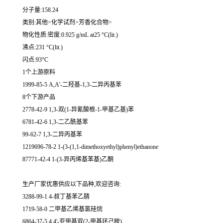
分子量:158.24
类别:其他>化学试剂>芳香化合物>
物化性质:密度:0.925 g/mL at25 °C(lit.)
沸点:231 °C(lit.)
闪点:93°C
1个上游原料
1999-85-5 Α,Α'-二羟基-1,3-二异丙基苯
8个下游产品
2778-42-9 1,3-双(1-异氰酸根-1-甲基乙基)苯
6781-42-6 1,3-二乙酰基苯
99-62-7 1,3-二异丙基苯
1219696-78-2 1-(3-(1,1-dimethoxyethyl)phenyl)ethanone
87771-42-4 1-(3-异丙烯基苯基)乙酮
生产厂家优惠供应以下品种,欢迎咨询:
3288-99-1 4-叔丁基苯乙腈
1719-58-0 二甲基乙烯基氯硅烷
6864-37-5 4,4'-亚甲基双(2-甲基环己胺)