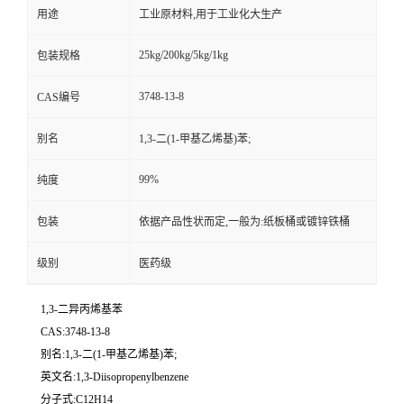
用途
工业原材料,用于工业化大生产
25kg/200kg/5kg/1kg
包装规格
3748-13-8
CAS编号
别名
1,3-二(1-甲基乙烯基)苯;
99%
纯度
包装
依据产品性状而定,一般为:纸板桶或镀锌铁桶
级别
医药级
1,3-二异丙烯基苯
CAS:3748-13-8
别名:1,3-二(1-甲基乙烯基)苯;
英文名:1,3-Diisopropenylbenzene
分子式:C12H14