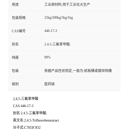
用途
工业原材料,用于工业化大生产
25kg/200kg/5kg/1kg
包装规格
446-17-3
CAS编号
别名
2.4.5-三氟苯甲酸;
99%
纯度
包装
依据产品性状而定,一般为:纸板桶或镀锌铁桶
级别
医药级
2,4,5-三氟苯甲酸
CAS:446-17-3
别名:2.4.5-三氟苯甲酸;
英文名:2,4,5-Trifluorobenzoicaci
分子式:C7H3F3O2