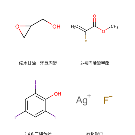
缩水甘油，环氧丙醇
2-氟丙烯酸甲酯
2,4,6-三碘苯酚
氟化银(I)