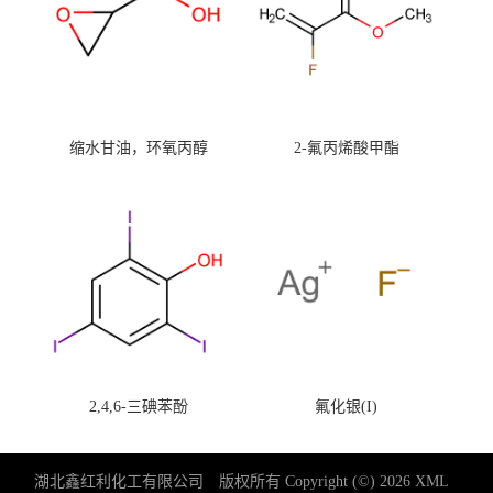
缩水甘油，环氧丙醇
2-氟丙烯酸甲酯
2,4,6-三碘苯酚
氟化银(I)
湖北鑫红利化工有限公司
版权所有 Copyright (©) 2026
XML