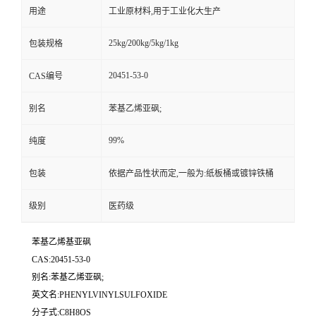
用途
工业原材料,用于工业化大生产
25kg/200kg/5kg/1kg
包装规格
20451-53-0
CAS编号
别名
苯基乙烯亚砜;
99%
纯度
包装
依据产品性状而定,一般为:纸板桶或镀锌铁桶
级别
医药级
苯基乙烯基亚砜
CAS:20451-53-0
别名:苯基乙烯亚砜;
英文名:PHENYLVINYLSULFOXIDE
分子式:C8H8OS