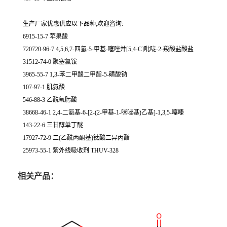
生产厂家优惠供应以下品种,欢迎咨询:
6915-15-7 苹果酸
720720-96-7 4,5,6,7-四氢-5-甲基-噻唑并[5,4-C]吡啶-2-羧酸盐酸盐
31512-74-0 聚塞氯铵
3965-55-7 1,3-苯二甲酸二甲酯-5-磺酸钠
107-97-1 肌氨酸
546-88-3 乙酰氧肟酸
38668-46-1 2,4-二氨基-6-[2-(2-甲基-1-咪唑基)乙基]-1,3,5-噻嗪
143-22-6 三甘醇单丁醚
17927-72-9 二(乙酰丙酮基)钛酸二异丙酯
25973-55-1 紫外线吸收剂 THUV-328
相关产品：