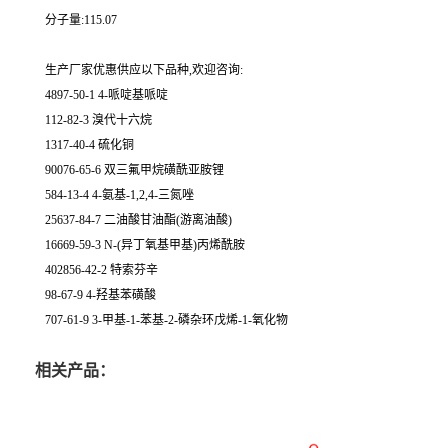
分子量:115.07
生产厂家优惠供应以下品种,欢迎咨询:
4897-50-1 4-哌啶基哌啶
112-82-3 溴代十六烷
1317-40-4 硫化铜
90076-65-6 双三氟甲烷磺酰亚胺锂
584-13-4 4-氨基-1,2,4-三氮唑
25637-84-7 二油酸甘油酯(游离油酸)
16669-59-3 N-(异丁氧基甲基)丙烯酰胺
402856-42-2 特索芬辛
98-67-9 4-羟基苯磺酸
707-61-9 3-甲基-1-苯基-2-磷杂环戊烯-1-氧化物
相关产品：