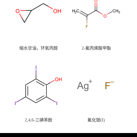
缩水甘油，环氧丙醇
2-氟丙烯酸甲酯
2,4,6-三碘苯酚
氟化银(I)