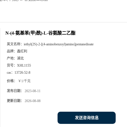
N-(4-氨基苯(甲)酰)-L-谷氨酸二乙酯
英文名称：
iethyl(2S)-2-[(4-aminobenzoyl)amino]pentanedioate
品牌：
鑫红利
产地：
湖北
货号：
XHL1155
cas：
13726-52-8
价格：
￥1/千克
发布日期：
2023-08-11
更新日期：
2026-08-08
发送咨询信息