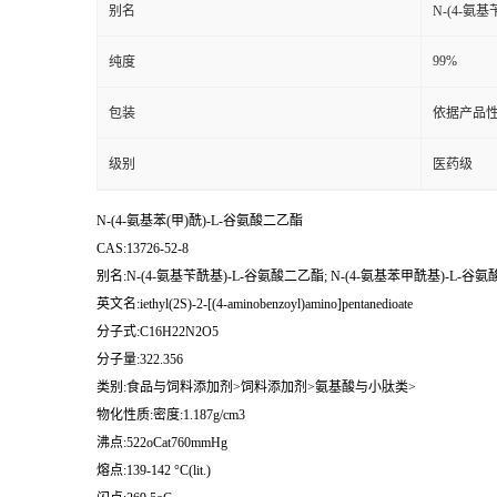
别名
N-(4-氨
99%
纯度
包装
依据产品性
级别
医药级
N-(4-氨基苯(甲)酰)-L-谷氨酸二乙酯
CAS:13726-52-8
别名:N-(4-氨基苄酰基)-L-谷氨酸二乙酯; N-(4-氨基苯甲酰基)-L-谷
英文名:iethyl(2S)-2-[(4-aminobenzoyl)amino]pentanedioate
分子式:C16H22N2O5
分子量:322.356
类别:食品与饲料添加剂>饲料添加剂>氨基酸与小肽类>
物化性质:密度:1.187g/cm3
沸点:522oCat760mmHg
熔点:139-142 °C(lit.)