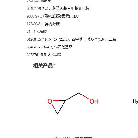
75-12-7 甲酰胺
65497-29-2 瓜儿胶羟丙基三甲基氯化铵
9008-97-3 植物血球凝集素(PHA)
122-20-3 三异丙醇胺
71-44-3 精胺
61260-55-7 N,N’-双-(2,2,6,6-四甲基-4-哌啶基)1,6-己二胺
3048-65-5 3a,4,7,7a-四羟基茚
337376-15-5 艾考糊精
相关产品：