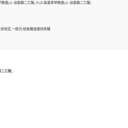
基苄酰基)-L-谷氨酸二乙酯; N-(4-氨基苯甲酰基)-L-谷氨酸二乙酯;
状而定,一般为:纸板桶或镀锌铁桶
氨酸二乙酯;