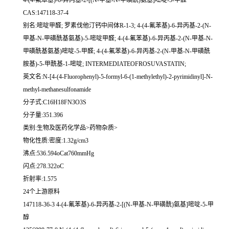
4-(4-氟苯基)-6-异丙基-2-[(N-甲基-N-甲磺酰)氨基]嘧啶-5-甲醛
CAS:147118-37-4
别名:嘧啶甲醛; 罗素伐他汀钙中间体R-1-3; 4-(4-氟苯基)-6-异丙基-2-(N-
甲基-N-甲磺酰基氨基)-5-嘧啶甲醛; 4-(4-氟苯基)-6-异丙基-2-(N-甲基-N-
甲磺酰基氨基)嘧啶-5-甲醛; 4-(4-氟苯基)-6-异丙基-2-(N-甲基-N-甲磺酰
胺基)-5-甲酰基-1-嘧啶; INTERMEDIATEOFROSUVASTATIN;
英文名:N-[4-(4-Fluorophenyl)-5-formyl-6-(1-methylethyl)-2-pyrimidinyl]-N-
methyl-methanesulfonamide
分子式:C16H18FN3O3S
分子量:351.396
类别:生物及医药化学品>药物杂质>
物化性质:密度:1.32g/cm3
沸点:536.594oCat760mmHg
闪点:278.322oC
折射率:1.575
24个上游原料
147118-36-3 4-(4-氟苯基)-6-异丙基-2-[(N-甲基-N-甲磺酰)氨基]嘧啶-5-甲
醇