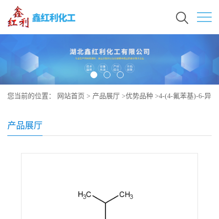
您当前的位置：
网站首页
>
产品展厅
>
优势品种
>
4-(4-氟苯基)-6-异
丙基-2-[(N-甲基-N-甲磺酰)氨基]嘧啶-5-甲醛
产品展厅