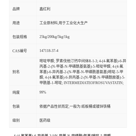
品牌
鑫红利
用途
工业原材料,用于工业化大生产
25kg/200kg/5kg/1kg
包装规格
147118-37-4
CAS编号
嘧啶甲醛; 罗素伐他汀钙中间体R-1-3; 4-(4-氟苯基)-6-异
丙基-2-(N-甲基-N-甲磺酰基氨基)-5-嘧啶甲醛; 4-(4-氟
别名
苯基)-6-异丙基-2-(N-甲基-N-甲磺酰基氨基)嘧啶-5-甲
醛; 4-(4-氟苯基)-6-异丙基-2-(N-甲基-N-甲磺酰胺基)-5-
甲酰基-1-嘧啶; INTERMEDIATEOFROSUVASTATIN;
99%
纯度
包装
依据产品性状而定,一般为:纸板桶或镀锌铁桶
级别
医药级