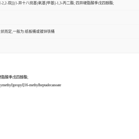
2,2-双[[(1-异十八烷基)氧基]甲基]-1,3-丙二酯; 四异硬脂酸季戊四醇酯;
状而定,一般为:纸板桶或镀锌铁桶
四异硬脂酸季戊四醇酯;
ymethyl)propyl]16-methylheptadecanoate