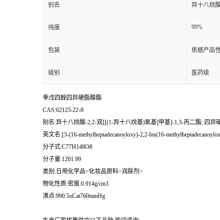
别名
异十八烷酸-
99%
纯度
包装
依据产品性
级别
医药级
季戊四醇四异硬脂酸酯
CAS:62125-22-8
别名:异十八烷酸-2,2-双[[(1-异十八烷基)氧基]甲基]-1,3-丙二酯; 
英文名:[3-(16-methylheptadecanoyloxy)-2,2-bis(16-methylheptadecanoylox
分子式:C77H148O8
分子量:1201.99
类别:日用化学品>化妆品原料>润肤剂>
物化性质:密度:0.914g/cm3
沸点:990.5oCat760mmHg