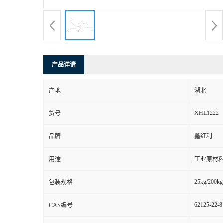
产品详请
产地
湖北
XHL1222
货号
品牌
鑫红利
用途
工业原材料
25kg/200kg
包装规格
62125-22-8
CAS编号