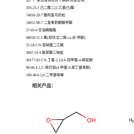
生产厂家优惠供应以下品种,欢迎咨询:
103-23-1 己二酸二(2-乙基己)酯
74050-20-7 醋丙氢可的松
24851-98-7 二氢茉莉酮酸甲酯
57-03-4 甘油磷酸酯
68610-51-5 聚(双环戊二烯-co-对-甲酚)
55-18-5 N-亚硝基二乙胺
3047-33-4 氰尿酸三钠盐
36177-92-1 N-丁基-2,2,6,6-四甲基-4-哌啶胺
90-66-4 2,2’-硫代双(4-甲基-6-叔丁基苯酚)
108-49-6 2,6-二甲基哌嗪
相关产品：