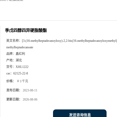
季戊四醇四异硬脂酸酯
英文名称：
[3-(16-methylheptadecanoyloxy)-2,2-bis(16-methylheptadecanoyloxymethyl
methylheptadecanoate
品牌：
鑫红利
产地：
湖北
货号：
XHL1222
cas：
62125-22-8
价格：
￥1/千克
发布日期：
2023-08-11
更新日期：
2026-08-06
发送咨询信息