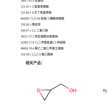
18917-91-4 乳酸铝
121-47-1 3-氨基苯磺酸
122-94-1 4-正丁氧基苯酚
844501-71-9 1H-吡唑-3-硼酸频哪酯
520-26-3 橙皮苷
430-67-1 2,2-二氟乙胺
38517-37-2 肉豆蔻酰谷氨酸钠
42302-17-0 3-(二甲基氨基)-1-丙硫醇
60828-78-6 聚乙二醇三甲基壬基醚
354-38-1 2,2,2-三氟乙酰胺
相关产品：