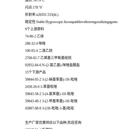
熔点:78-79°C
闪点:178 °F
折射率:n20/D1.533(lit.)
稳定性:Stable.Hygroscopic.Incompatiblewithstrongoxidizingagents.
9个上游原料
74-86-2 乙炔
288-32-4 咪唑
106-93-4 二溴乙烷
2768-02-7 乙烯基三甲氧基硅烷
92952-84-6 N-(2-氯乙基)-咪唑盐酸盐
15个下游产品
59844-05-2 3-(2-硝基苯基)-1H-吡唑
2458-26-6 3-苯基吡唑
59843-58-2 3-(4-氯苯基)-1H-吡唑
59843-49-1 3-(2-甲基苯基)-1H-吡唑
45887-08-9 3-(1H-吡唑-3-基)吡啶
生产厂家优惠供应以下品种,欢迎咨询: