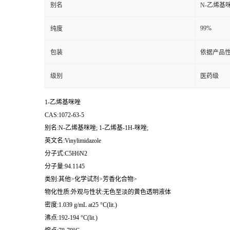
别名
N-乙烯基咪
99%
纯度
包装
依据产品性
级别
医药级
1-乙烯基咪唑
CAS:1072-63-5
别名:N-乙烯基咪唑; 1-乙烯基-1H-咪唑;
英文名:Vinylimidazole
分子式:C5H6N2
分子量:94.1145
类别:其他>化学试剂>芳香化合物>
物化性质:外观与性状:无色至淡的黄色透明液体
密度:1.039 g/mL at25 °C(lit.)
沸点:192-194 °C(lit.)