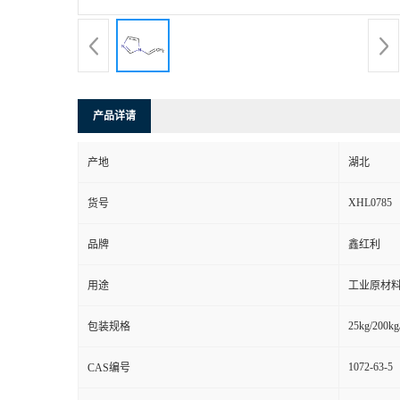
产品详请
产地
湖北
XHL0785
货号
品牌
鑫红利
用途
工业原材料
25kg/200kg
包装规格
1072-63-5
CAS编号