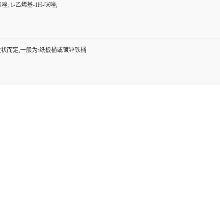
唑; 1-乙烯基-1H-咪唑;
状而定,一般为:纸板桶或镀锌铁桶