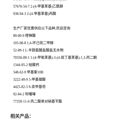
57676-54-7 2-(4-甲基苯基)乙酰肼
938-94-3 2-(4-甲基苯基)丙酸
生产厂家优惠供应以下品种,欢迎咨询:
89-00-9 喹啉酸
105-08-8 1,4-环己烷二甲醇
52-89-1 L-半胱氨酸盐酸盐无水物
70356-09-1 1-(4-甲氧苯基)-3-(4-叔丁基苯基)-1,3-丙二酮
1344-95-2 硅酸钙
548-62-9 甲基紫10B
3222-49-9 5-甲基烟酸
4425-82-5 9-亚甲基芴
92-84-2 吩噻嗪
77359-11-6 丙二酸单对硝基苄酯
相关产品：