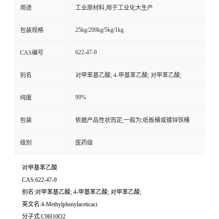
用途
工业原材料,用于工业化大生产
25kg/200kg/5kg/1kg
包装规格
622-47-9
CAS编号
别名
对甲苯基乙酸; 4-甲基苯乙酸; 对甲苯乙酸;
99%
纯度
包装
依据产品性状而定,一般为:纸板桶或镀锌铁桶
级别
医药级
对甲基苯乙酸
CAS:622-47-9
别名:对甲苯基乙酸; 4-甲基苯乙酸; 对甲苯乙酸;
英文名:4-Methylphenylaceticaci
分子式:C9H10O2