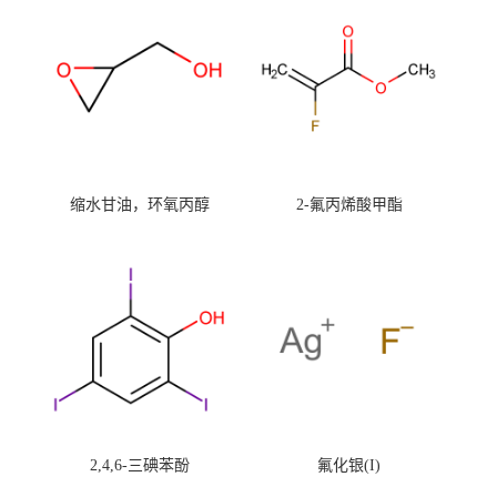
缩水甘油，环氧丙醇
2-氟丙烯酸甲酯
2,4,6-三碘苯酚
氟化银(I)