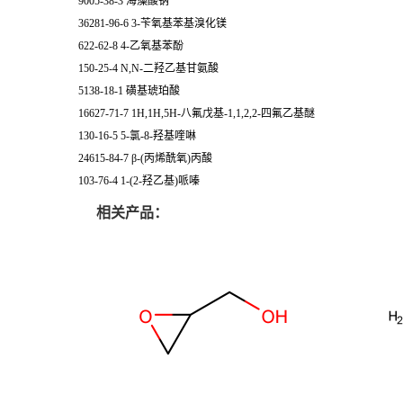
9005-38-3 海藻酸钠
36281-96-6 3-苄氧基苯基溴化镁
622-62-8 4-乙氧基苯酚
150-25-4 N,N-二羟乙基甘氨酸
5138-18-1 磺基琥珀酸
16627-71-7 1H,1H,5H-八氟戊基-1,1,2,2-四氟乙基醚
130-16-5 5-氯-8-羟基喹啉
24615-84-7 β-(丙烯酰氧)丙酸
103-76-4 1-(2-羟乙基)哌嗪
相关产品：