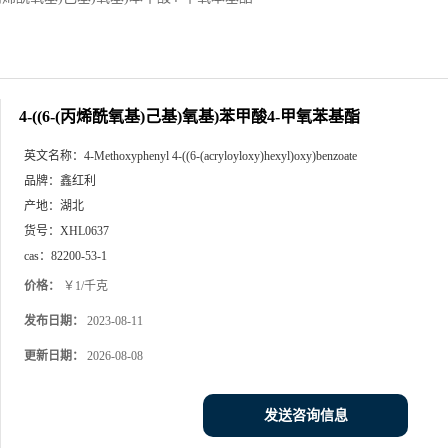
4-((6-(丙烯酰氧基)己基)氧基)苯甲酸4-甲氧苯基酯
英文名称：
4-Methoxyphenyl 4-((6-(acryloyloxy)hexyl)oxy)benzoate
品牌：
鑫红利
产地：
湖北
货号：
XHL0637
cas：
82200-53-1
价格：
￥1/千克
发布日期：
2023-08-11
更新日期：
2026-08-08
发送咨询信息