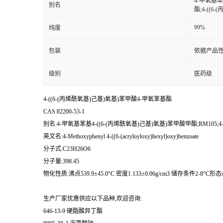
4-甲氧基苯
别名
酯;4-((
99%
纯度
包装
依据产品性
级别
医药级
4-((6-(丙烯酰氧基)己基)氧基)苯甲酸4-甲氧苯基酯
CAS:82200-53-1
别名:4-甲氧基苯基4-((6-(丙烯酰氧基)己基)氧基)苯甲酸甲酯;RM105;
英文名:4-Methoxyphenyl 4-((6-(acryloyloxy)hexyl)oxy)benzoate
分子式:C23H26O6
分子量:398.45
物化性质:沸点539.9±45.0°C 密度1.133±0.06g/cm3 储存条件2-8°C形态so
生产厂家优惠供应以下品种,欢迎咨询:
646-13-9 硬脂酸异丁酯